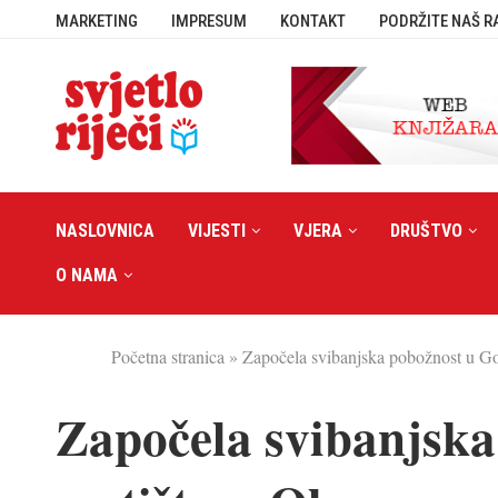
MARKETING
IMPRESUM
KONTAKT
PODRŽITE NAŠ R
NASLOVNICA
VIJESTI
VJERA
DRUŠTVO
O NAMA
Početna stranica
»
Započela svibanjska pobožnost u Go
Započela svibanjska