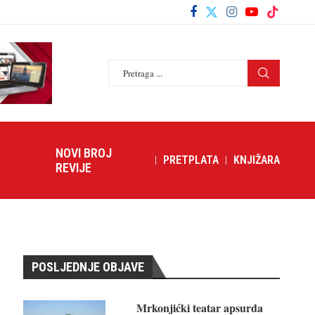
NOVI BROJ
PRETPLATA
KNJIŽARA
REVIJE
POSLJEDNJE OBJAVE
Mrkonjićki teatar apsurda