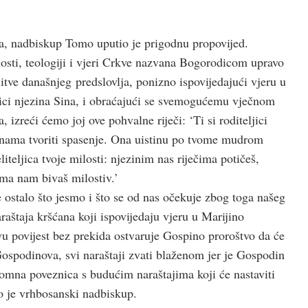
ja, nadbiskup Tomo uputio je prigodnu propovijed.
sti, teologiji i vjeri Crkve nazvana Bogorodicom upravo
tve današnjeg predslovlja, ponizno ispovijedajući vjeru u
ici njezina Sina, i obraćajući se svemogućemu vječnom
izreći ćemo joj ove pohvalne riječi: ‘Ti si roditeljici
 u nama tvoriti spasenje. Ona uistinu po tvome mudrom
iteljica tvoje milosti: njezinim nas riječima potičeš,
ama nam bivaš milostiv.’
 ostalo što jesmo i što se od nas očekuje zbog toga našeg
araštaja kršćana koji ispovijedaju vjeru u Marijino
u povijest bez prekida ostvaruje Gospino proroštvo da će
Gospodinova, svi naraštaji zvati blaženom jer je Gospodin
omna poveznica s budućim naraštajima koji će nastaviti
o je vrhbosanski nadbiskup.