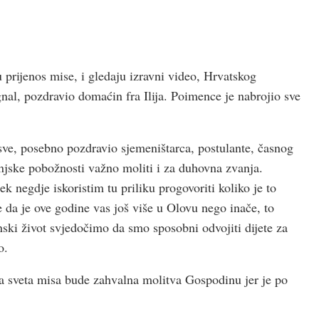
u prijenos mise, i gledaju izravni video, Hrvatskog
nal, pozdravio domaćin fra Ilija. Poimence je nabrojio sve
 sve, posebno pozdravio sjemeništarca, postulante, časnog
anjske pobožnosti važno moliti i za duhovna zvanja.
k negdje iskoristim tu priliku progovoriti koliko je to
e da je ove godine vas još više u Olovu nego inače, to
nski život svjedočimo da smo sposobni odvojiti dijete za
o.
a sveta misa bude zahvalna molitva Gospodinu jer je po