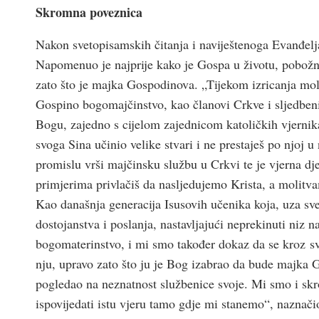
Skromna poveznica
Nakon svetopisamskih čitanja i naviještenoga Evanđel
Napomenuo je najprije kako je Gospa u životu, pobožno
zato što je majka Gospodinova. „Tijekom izricanja moli
Gospino bogomajčinstvo, kao članovi Crkve i sljedben
Bogu, zajedno s cijelom zajednicom katoličkih vjernika, 
svoga Sina učinio velike stvari i ne prestaješ po njoj
promislu vrši majčinsku službu u Crkvi te je vjerna djel
primjerima privlačiš da nasljedujemo Krista, a molitv
Kao današnja generacija Isusovih učenika koja, uza sve
dostojanstva i poslanja, nastavljajući neprekinuti niz n
bogomaterinstvo, i mi smo također dokaz da se kroz sv
nju, upravo zato što ju je Bog izabrao da bude majka 
pogledao na neznatnost službenice svoje. Mi smo i skr
ispovijedati istu vjeru tamo gdje mi stanemo“, naznači