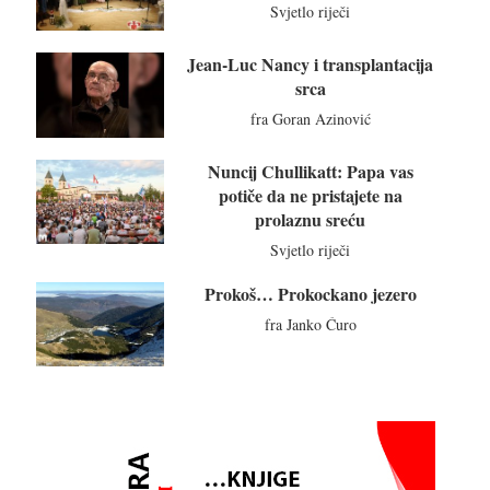
Svjetlo riječi
Jean-Luc Nancy i transplantacija
srca
fra Goran Azinović
Nuncij Chullikatt: Papa vas
potiče da ne pristajete na
prolaznu sreću
Svjetlo riječi
Prokoš… Prokockano jezero
Foto: Radio Olovo
fra Janko Ćuro