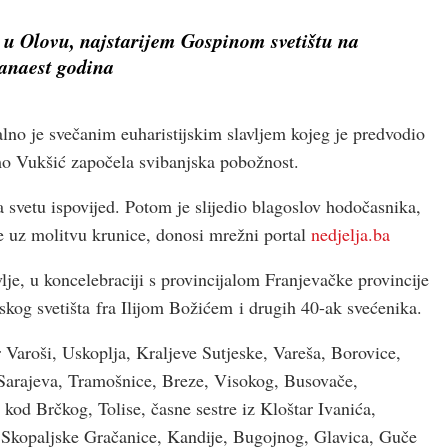
 u Olovu, najstarijem Gospinom svetištu na
vanaest godina
alno je svečanim euharistijskim slavljem kojeg je predvodio
o Vukšić započela svibanjska pobožnost.
a svetu ispovijed. Potom je slijedio blagoslov hodočasnika,
 uz molitvu krunice, donosi mrežni portal
nedjelja.ba
je, u koncelebraciji s provincijalom Franjevačke provincije
og svetišta fra Ilijom Božićem i drugih 40-ak svećenika.
 Varoši, Uskoplja, Kraljeve Sutjeske, Vareša, Borovice,
 Sarajeva, Tramošnice, Breze, Visokog, Busovače,
kod Brčkog, Tolise, časne sestre iz Kloštar Ivanića,
, Skopaljske Gračanice, Kandije, Bugojnog, Glavica, Guče