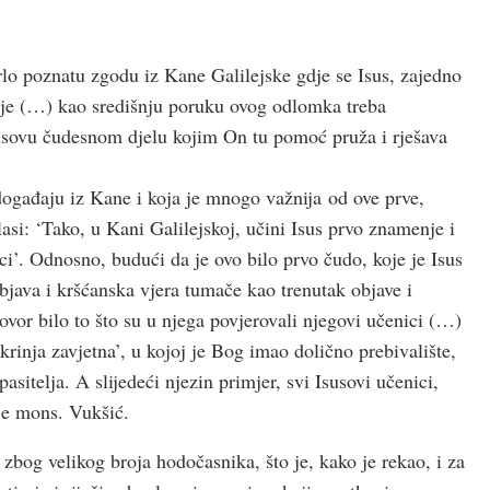
o poznatu zgodu iz Kane Galilejske gdje se Isus, zajedno
je (…) kao središnju poruku ovog odlomka treba
susovu čudesnom djelu kojim On tu pomoć pruža i rješava
 događaju iz Kane i koja je mnogo važnija od ove prve,
asi: ‘Tako, u Kani Galilejskoj, učini Isus prvo znamenje i
ci’. Odnosno, budući da je ovo bilo prvo čudo, koje je Isus
java i kršćanska vjera tumače kao trenutak objave i
ovor bilo to što su u njega povjerovali njegovi učenici (…)
rinja zavjetna’, u kojoj je Bog imao dolično prebivalište,
asitelja. A slijedeći njezin primjer, svi Isusovi učenici,
je mons. Vukšić.
t zbog velikog broja hodočasnika, što je, kako je rekao, i za