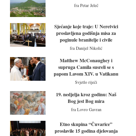
fra Petar Jeleč
Sjećanje koje traje: U Neretvici
proslavljena godišnja misa za
poginule branitelje i civile
fra Danijel Nikolić
Matthew McConaughey i
supruga Camila susreli se s
papom Lavom XIV. u Vatikanu
Svjetlo riječi
19. nedjelja kroz godinu: Naš
Bog jest Bog mira
fra Lovro Gavran
Etno skupina “Čuvarice”
proslavile 15 godina djelovanja