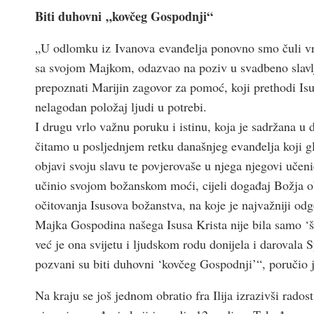
Biti duhovni „kovčeg Gospodnji“
„U odlomku iz Ivanova evanđelja ponovno smo čuli vrl
sa svojom Majkom, odazvao na poziv u svadbeno slavl
prepoznati Marijin zagovor za pomoć, koji prethodi I
nelagodan položaj ljudi u potrebi.
I drugu vrlo važnu poruku i istinu, koja je sadržana u
čitamo u posljednjem retku današnjeg evanđelja koji gl
objavi svoju slavu te povjerovaše u njega njegovi učeni
učinio svojom božanskom moći, cijeli događaj Božja ob
očitovanja Isusova božanstva, na koje je najvažniji odg
Majka Gospodina našega Isusa Krista nije bila samo ‘šk
već je ona svijetu i ljudskom rodu donijela i darovala Sp
pozvani su biti duhovni ‘kovčeg Gospodnji’“, poručio 
Na kraju se još jednom obratio fra Ilija izrazivši rados