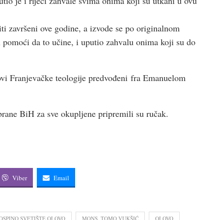
tio je i riječi zahvale svima onima koji su utkani u ovu
iti završeni ove godine, a izvode se po originalnom
 pomoći da to učine, i uputio zahvalu onima koji su do
ovi Franjevačke teologije predvođeni fra Emanuelom
brane BiH za sve okupljene pripremili su ručak.
Viber
Email
OSPINO SVETIŠTE OLOVO
MONS. TOMO VUKŠIĆ
OLOVO