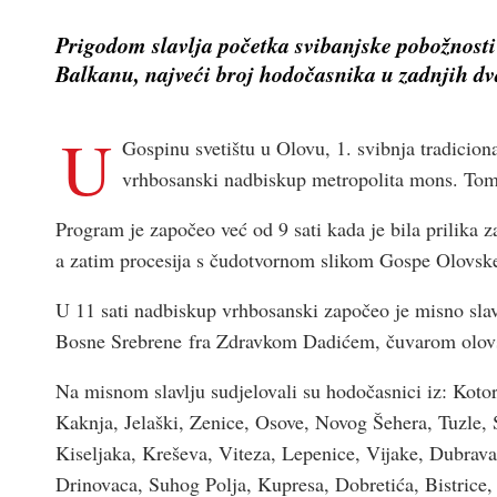
Prigodom slavlja početka svibanjske pobožnosti
Balkanu, najveći broj hodočasnika u zadnjih d
U
Gospinu svetištu u Olovu, 1. svibnja tradicion
vrhbosanski nadbiskup metropolita mons. Tom
Program je započeo već od 9 sati kada je bila prilika z
a zatim procesija s čudotvornom slikom Gospe Olovske
U 11 sati nadbiskup vrhbosanski započeo je misno slavl
Bosne Srebrene fra Zdravkom Dadićem, čuvarom olovsk
Na misnom slavlju sudjelovali su hodočasnici iz: Kotor
Kaknja, Jelaški, Zenice, Osove, Novog Šehera, Tuzle,
Kiseljaka, Kreševa, Viteza, Lepenice, Vijake, Dubrava 
Drinovaca, Suhog Polja, Kupresa, Dobretića, Bistrice