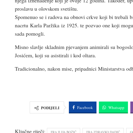
njega iznenađenje koji je ovdje 12 godina. Također, upu
proslavu u olovskom svetištu.
Spomenuo se i radova na obnovi crkve koji bi trebali b
nacrtu Karla Paržika iz 1925. te pozvao one koji mogu
sada pomogli.
Misno slavlje skladnim pjevanjem animirali su bogosl
Josićem, koji su asistirali i kod oltara.
Tradicionalno, nakon mise, pripadnici Ministarstva od
PODIJELI
Facebook
Whatsapp
Ključne riječi:
FRA ILIJA BOŽIĆ
FRA ZDRAVKO DADIĆ
G