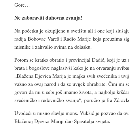
Gore…
Ne zaboraviti duhovna zvanja!
Na početku je okupljene u svetištu ali i one koji slušaj
radija Bobovac Vareš i Radio Marije koja preuzima sig
misnike i zahvalio svima na dolasku.
Potom se kratko obratio i provincijal Dadić, koji je uz
brata i bogoslove naglasivši kako je na otvaranju svib
„Blažena Djevica Marija je majka svih svećenika i uvije
važno za ovaj narod i da se uvijek ohrabrite. Čini mi s
govori da mi u sebi još imamo života, a najbolje kršća
svećeničko i redovničko zvanje“, poručio je fra Zdravk
Uvodeći u misno slavlje mons. Vukšić je pozvao da ov
Blaženoj Djevici Mariji dao Spasitelja svijeta.