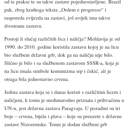
od te prakse te su takve zastave pojednostavljene. Brazil
pak, zbog kratkoga teksta „Ordem e progresso“ i
rasporeda zvijezda na zastavi, još uvijek ima takvu
dvostranu zastavu.
Postoji li slučaj različitih lica i naličja? Moldavija je od
1990. do 2010. godine koristila zastavu kojoj je na licu
bio službeni državni grb, dok ga na naličju nije bilo.
Slično je bilo i sa službenom zastavom SSSR-a, koja je
na licu imala simbole komunizma srp i čekić, ali je
otraga bila jednostavno crvena.
Jedina zastava koja se i danas koristi s različitim licem i
naličjem, k tomu je međunarodno priznata i prihvaćena u
UN-u, jest državna zastava Paragvaja. U pozadini su tri
boje – crvena, bijela i plava – koje su preuzete s državne
zastave Nizozemske. Tomu je dodan službeni grb