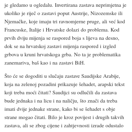
je gledamo u ogledalu. Invertirana zastava neprimjetna je
ukoliko je riječ o zastavi poput Austrije, Nizozemske ili
Njemačke, koje imaju tri ravnomjerne pruge, ali već kod
Francuske, Italije i Hrvatske dolazi do problema. Kod
prvih dviju mijenja se raspored boja s lijeva na desno,
dok se na hrvatskoj zastavi mijenja raspored i izgled
grbova u kruni hrvatskoga grba. No ta je problematika
zanemariva, baš kao i na zastavi BiH.
Što će se dogoditi u slučaju zastave Saudijske Arabije,
koja na zelenoj pozadini prikazuje šehadet, arapski tekst
koji treba moći čitati? Saudijci su odlučili da zastava
bude jednaka i na licu i na naličju, što znači da treba
imati dvije jednake strane, kako bi se šehadet s obje
strane mogao čitati. Bilo je kroz povijest i drugih takvih
zastava, ali se zbog cijene i zahtjevnosti izrade odustalo