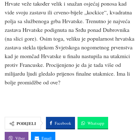
Hrvate veže također velik i snažan osjećaj ponosa kad
vide svoju zastavu ili crveno-bijele „kockice“, kvadratna
polja sa službenoga grba Hrvatske. Trenutno je najveća
zastava Hrvatske podignuta na Srđu ponad Dubrovnika
(na slici gore). Osim toga, veliku je popularnost hrvatska
zastava stekla tijekom Svjetskoga nogometnog prvenstva
kad je momčad Hrvatske u finalu nastupila na utakmici
protiv Francuske. Procijenjeno je da je tada više od
milijardu ljudi gledalo prijenos finalne utakmice. Ima li
bolje promidžbe od ove?
PODIJELI
Facebook
Whatsapp
Viber
Email