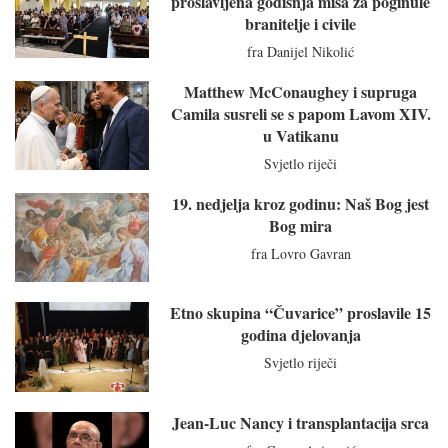
proslavljena godišnja misa za poginule
branitelje i civile
fra Danijel Nikolić
Matthew McConaughey i supruga
Camila susreli se s papom Lavom XIV.
u Vatikanu
Svjetlo riječi
19. nedjelja kroz godinu: Naš Bog jest
Bog mira
fra Lovro Gavran
Etno skupina “Čuvarice” proslavile 15
godina djelovanja
Svjetlo riječi
Jean-Luc Nancy i transplantacija srca