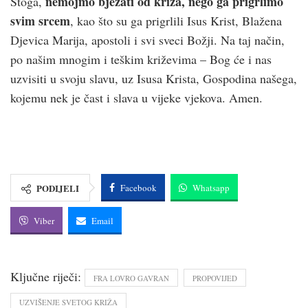
nemojmo bježati od križa, nego ga prigrlimo
Stoga,
svim srcem
, kao što su ga prigrlili Isus Krist, Blažena
Djevica Marija, apostoli i svi sveci Božji. Na taj način,
po našim mnogim i teškim križevima – Bog će i nas
uzvisiti u svoju slavu, uz Isusa Krista, Gospodina našega,
kojemu nek je čast i slava u vijeke vjekova. Amen.
PODIJELI
Facebook
Whatsapp
Viber
Email
Ključne riječi:
FRA LOVRO GAVRAN
PROPOVIJED
UZVIŠENJE SVETOG KRIŽA