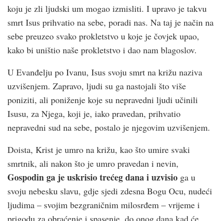
koju je zli ljudski um mogao izmisliti. I upravo je takvu
smrt Isus prihvatio na sebe, poradi nas. Na taj je način na
sebe preuzeo svako prokletstvo u koje je čovjek upao,
kako bi uništio naše prokletstvo i dao nam blagoslov.
U Evanđelju po Ivanu, Isus svoju smrt na križu naziva
uzvišenjem. Zapravo, ljudi su ga nastojali što više
poniziti, ali poniženje koje su nepravedni ljudi učinili
Isusu, za Njega, koji je, iako pravedan, prihvatio
nepravedni sud na sebe, postalo je njegovim uzvišenjem.
Doista, Krist je umro na križu, kao što umire svaki
smrtnik, ali nakon što je umro pravedan i nevin,
Gospodin ga je uskrisio trećeg dana i uzvisio
ga u
svoju nebesku slavu, gdje sjedi zdesna Bogu Ocu, nudeći
ljudima – svojim bezgraničnim milosrđem – vrijeme i
prigodu za obraćenje i spasenje, do onog dana kad će