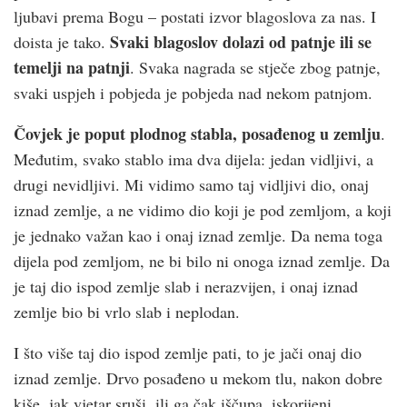
ljubavi prema Bogu – postati izvor blagoslova za nas. I
Svaki blagoslov dolazi od patnje ili se
doista je tako.
temelji na patnji
. Svaka nagrada se stječe zbog patnje,
svaki uspjeh i pobjeda je pobjeda nad nekom patnjom.
Čovjek je poput plodnog stabla, posađenog u zemlju
.
Međutim, svako stablo ima dva dijela: jedan vidljivi, a
drugi nevidljivi. Mi vidimo samo taj vidljivi dio, onaj
iznad zemlje, a ne vidimo dio koji je pod zemljom, a koji
je jednako važan kao i onaj iznad zemlje. Da nema toga
dijela pod zemljom, ne bi bilo ni onoga iznad zemlje. Da
je taj dio ispod zemlje slab i nerazvijen, i onaj iznad
zemlje bio bi vrlo slab i neplodan.
I što više taj dio ispod zemlje pati, to je jači onaj dio
iznad zemlje. Drvo posađeno u mekom tlu, nakon dobre
kiše, jak vjetar sruši, ili ga čak iščupa, iskorijeni.