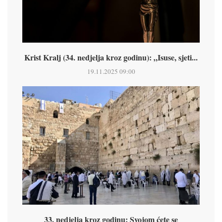
Krist Kralj (34. nedjelja kroz godinu): „Isuse, sjeti...
19.11.2025 09:00
33. nedjelja kroz godinu: Svojom ćete se