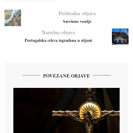
Prethodna objava
Savršeno veselje
Naredna objava
Portugalska crkva izgrađena u stijeni
POVEZANE OBJAVE