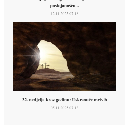
postojanošću...
12.11.2025 07:18
32. nedjelja kroz godinu: Uskrsnuće mrtvih
05.11.2025 07:13