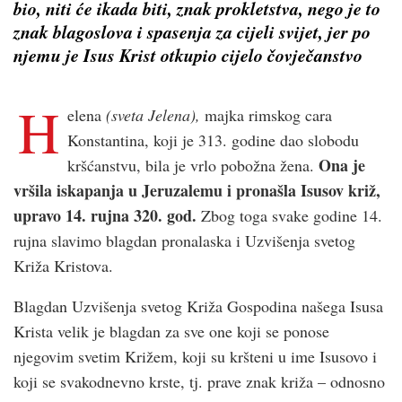
bio, niti će ikada biti, znak prokletstva, nego je to
znak blagoslova i spasenja za cijeli svijet, jer po
njemu je Isus Krist otkupio cijelo čovječanstvo
H
elena
(sveta Jelena),
majka rimskog cara
Konstantina, koji je 313. godine dao slobodu
Ona je
kršćanstvu, bila je vrlo pobožna žena.
vršila iskapanja u Jeruzalemu i pronašla Isusov križ,
upravo 14. rujna 320. god.
Zbog toga svake godine 14.
rujna slavimo blagdan pronalaska i Uzvišenja svetog
Križa Kristova.
Blagdan Uzvišenja svetog Križa Gospodina našega Isusa
Krista velik je blagdan za sve one koji se ponose
njegovim svetim Križem, koji su kršteni u ime Isusovo i
koji se svakodnevno krste, tj. prave znak križa – odnosno