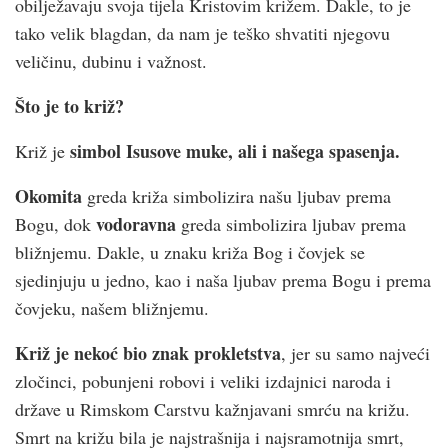
obilježavaju svoja tijela Kristovim križem. Dakle, to je
tako velik blagdan, da nam je teško shvatiti njegovu
veličinu, dubinu i važnost.
Što je to križ?
simbol Isusove muke, ali i našega spasenja.
Križ je
Okomita
greda križa simbolizira našu ljubav prema
vodoravna
Bogu, dok
greda simbolizira ljubav prema
bližnjemu. Dakle, u znaku križa Bog i čovjek se
sjedinjuju u jedno, kao i naša ljubav prema Bogu i prema
čovjeku, našem bližnjemu.
Križ je nekoć bio znak prokletstva
, jer su samo najveći
zločinci, pobunjeni robovi i veliki izdajnici naroda i
države u Rimskom Carstvu kažnjavani smrću na križu.
Smrt na križu bila je najstrašnija i najsramotnija smrt,