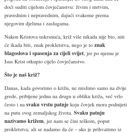
doći suditi cijelom čovječanstvu: živim i mrtvim,
pravednim i nepravednim, dajući svakome prema
njegovim djelima i zaslugama.
Nakon Kristova uskrsnuća, križ više nikada nije bio, niti
znak
će ikada biti, znak prokletstva, nego je to
blagoslova i spasenja za cijeli svijet
, jer po njemu je
Isus Krist otkupio cijelo čovječanstvo.
Što je naš križ?
Danas, kada govorimo o križu, ne mislimo samo na dvije
grede, pribijene jednu na drugu u obliku križa, već vrlo
svaku vrstu patnje
često i na
koju čovjek mora podnijeti
Svaku patnju
na putu svog zemaljskog života.
nazivamo križem
, jer nam se čini teškom, poput
prokletstva, ali se nadamo da će – ako je prihvatimo iz