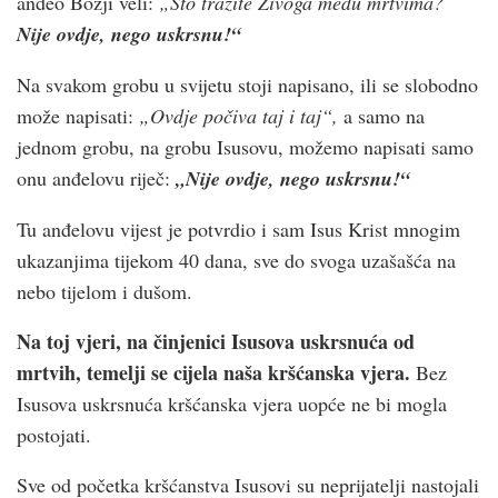
anđeo Božji veli:
„Što tražite Živoga među mrtvima?
Nije ovdje, nego uskrsnu!“
Na svakom grobu u svijetu stoji napisano, ili se slobodno
može napisati:
„Ovdje počiva taj i taj“,
a samo na
jednom grobu, na grobu Isusovu, možemo napisati samo
onu anđelovu riječ:
„Nije ovdje, nego uskrsnu!“
Tu anđelovu vijest je potvrdio i sam Isus Krist mnogim
ukazanjima tijekom 40 dana, sve do svoga uzašašća na
nebo tijelom i dušom.
Na toj vjeri, na činjenici Isusova uskrsnuća od
mrtvih, temelji se cijela naša kršćanska vjera.
Bez
Isusova uskrsnuća kršćanska vjera uopće ne bi mogla
postojati.
Sve od početka kršćanstva Isusovi su neprijatelji nastojali