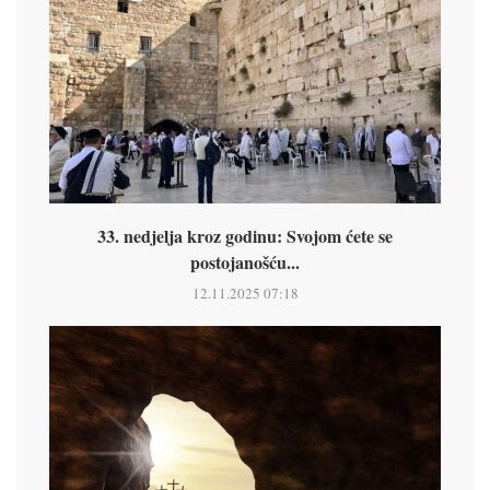
33. nedjelja kroz godinu: Svojom ćete se
postojanošću...
12.11.2025 07:18