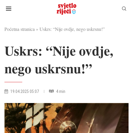
Početna stranica
»
Uskrs: “Nije ovdje, nego uskrsnu!”
Uskrs: “Nije ovdje,
nego uskrsnu!”
19.04.2025 05:07
4 min