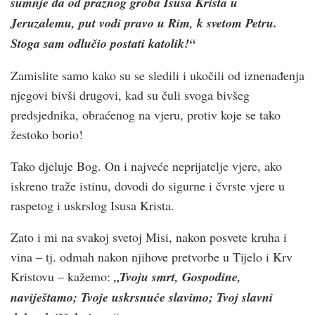
sumnje da od praznog groba Isusa Krista u
Jeruzalemu, put vodi pravo u Rim, k svetom Petru.
Stoga sam odlučio postati katolik!“
Zamislite samo kako su se sledili i ukočili od iznenađenja
njegovi bivši drugovi, kad su čuli svoga bivšeg
predsjednika, obraćenog na vjeru, protiv koje se tako
žestoko borio!
Tako djeluje Bog. On i najveće neprijatelje vjere, ako
iskreno traže istinu, dovodi do sigurne i čvrste vjere u
raspetog i uskrslog Isusa Krista.
Zato i mi na svakoj svetoj Misi, nakon posvete kruha i
vina – tj. odmah nakon njihove pretvorbe u Tijelo i Krv
Kristovu – kažemo:
„Tvoju smrt, Gospodine,
naviještamo; Tvoje uskrsnuće slavimo; Tvoj slavni