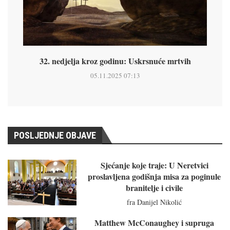
32. nedjelja kroz godinu: Uskrsnuće mrtvih
05.11.2025 07:13
POSLJEDNJE OBJAVE
Sjećanje koje traje: U Neretvici
proslavljena godišnja misa za poginule
branitelje i civile
fra Danijel Nikolić
Matthew McConaughey i supruga