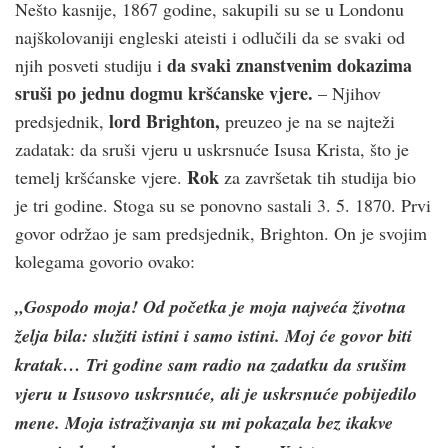
Nešto kasnije, 1867 godine, sakupili su se u Londonu
najškolovaniji engleski ateisti i odlučili da se svaki od
da svaki znanstvenim dokazima
njih posveti studiju i
sruši po jednu dogmu kršćanske vjere.
– Njihov
lord Brighton,
predsjednik,
preuzeo je na se najteži
zadatak: da sruši vjeru u uskrsnuće Isusa Krista, što je
Rok
temelj kršćanske vjere.
za završetak tih studija bio
je tri godine. Stoga su se ponovno sastali 3. 5. 1870. Prvi
govor održao je sam predsjednik, Brighton. On je svojim
kolegama govorio ovako:
„Gospodo moja! Od početka je moja najveća životna
želja bila: služiti istini i samo istini. Moj će govor biti
kratak… Tri godine sam radio na zadatku da srušim
vjeru u Isusovo uskrsnuće, ali je uskrsnuće pobijedilo
mene. Moja istraživanja su mi pokazala bez ikakve