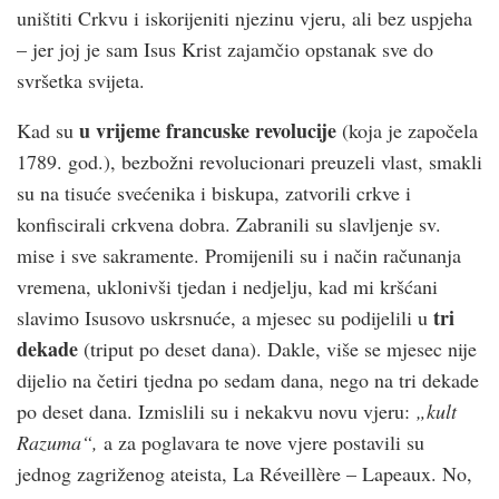
uništiti Crkvu i iskorijeniti njezinu vjeru, ali bez uspjeha
– jer joj je sam Isus Krist zajamčio opstanak sve do
svršetka svijeta.
u vrijeme francuske revolucije
Kad su
(koja je započela
1789. god.), bezbožni revolucionari preuzeli vlast, smakli
su na tisuće svećenika i biskupa, zatvorili crkve i
konfiscirali crkvena dobra. Zabranili su slavljenje sv.
mise i sve sakramente. Promijenili su i način računanja
vremena, uklonivši tjedan i nedjelju, kad mi kršćani
tri
slavimo Isusovo uskrsnuće, a mjesec su podijelili u
dekade
(triput po deset dana). Dakle, više se mjesec nije
dijelio na četiri tjedna po sedam dana, nego na tri dekade
po deset dana. Izmislili su i nekakvu novu vjeru:
„kult
Razuma“,
a za poglavara te nove vjere postavili su
jednog zagriženog ateista, La Réveillère – Lapeaux. No,