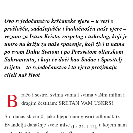
Ovo svjedočanstvo kršćanske vjere – u vezi s
prošlošću, sadašnjošću i budućnošću naše vjere –
vezano za Isusa Krista, raspetog i uskrslog, koji je
umro na križu za naše spasenje, koji živi u nama
po svom Duhu Svetom i po Presvetom oltarskom
Sakramentu, i koji će doći kao Sudac i Spasitelj
svijeta – to svjedočanstvo i ta vjera prožimaju
cijeli naš život
B
raćo i sestre, svima vama i svima vašim milim i
dragim čestitam: SRETAN VAM USKRS!
Što danas slavim0, jako lijepo nam govori odlomak iz
Evanđelja današnje svete mise
u kojem nam
(Lk 24, 1-12),