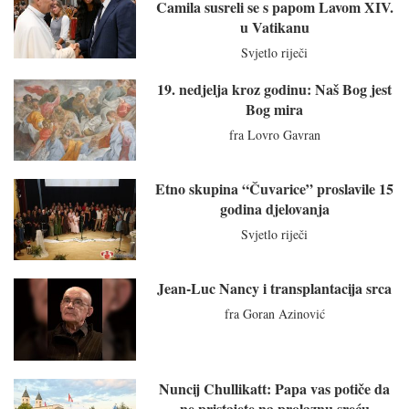
Camila susreli se s papom Lavom XIV.
u Vatikanu
Svjetlo riječi
19. nedjelja kroz godinu: Naš Bog jest
Bog mira
fra Lovro Gavran
Etno skupina “Čuvarice” proslavile 15
godina djelovanja
Svjetlo riječi
Jean-Luc Nancy i transplantacija srca
fra Goran Azinović
Nuncij Chullikatt: Papa vas potiče da
ne pristajete na prolaznu sreću