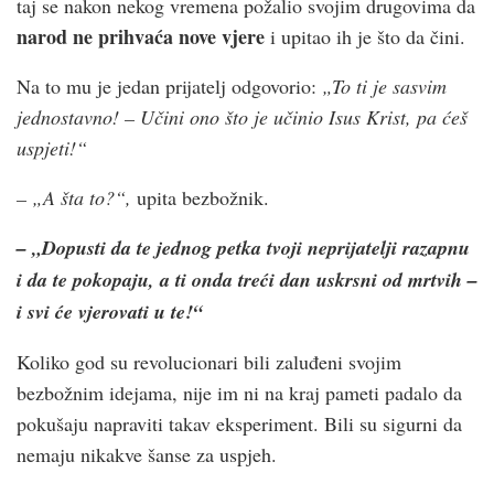
taj se nakon nekog vremena požalio svojim drugovima da
narod ne prihvaća nove vjere
i upitao ih je što da čini.
Na to mu je jedan prijatelj odgovorio:
„To ti je sasvim
jednostavno! – Učini ono što je učinio Isus Krist, pa ćeš
uspjeti!“
– „A šta to?“,
upita bezbožnik.
– „Dopusti da te jednog petka tvoji neprijatelji razapnu
i da te pokopaju, a ti onda treći dan uskrsni od mrtvih –
i svi će vjerovati u te!“
Koliko god su revolucionari bili zaluđeni svojim
bezbožnim idejama, nije im ni na kraj pameti padalo da
pokušaju napraviti takav eksperiment. Bili su sigurni da
nemaju nikakve šanse za uspjeh.