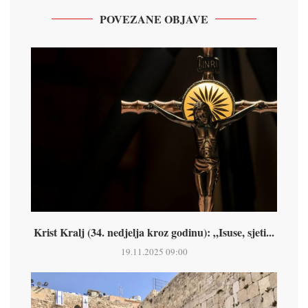
POVEZANE OBJAVE
Krist Kralj (34. nedjelja kroz godinu): „Isuse, sjeti...
19.11.2025 09:00