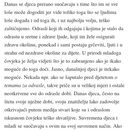
Danas se djeca prerano suočavaju s time što im se sve
loše može dogoditi jer vide toliko toga što se ljudima
loše događa i od toga ih, i uz najbolju volju, teško
zaštićujemo. Odrasli koji ih odgajaju i kojima je stalo da
odrastu u sretne i zdrave ljude, koji im žele osigurati
zdravu okolinu, ponekad i sami postaju grčeviti, ljuti i u
strahu od nezdrave okoline za dijete. U prirodi mladoga
čovjeka je želja vidjeti što je to zabranjeno ako je ikako
moguće do toga doći. Jasno, današnjoj djeci je itekako
moguće. Nekada npr. ako se šaputalo pred djetetom
o
temama za odrasle
, takve priče su u velikoj mjeri i ostale
neotkrivene sve do odrasle dobi. Danas djeca, često na
štetu svoje nježne dobi, svoju znatiželju lako zadovolje
otkrivajući putem medija stvari koje su i odraslom
iskusnom čovjeku teško shvatljive. Suvremena djeca i
mladi se suočavaju s ovim na svoj suvremen način. Ako