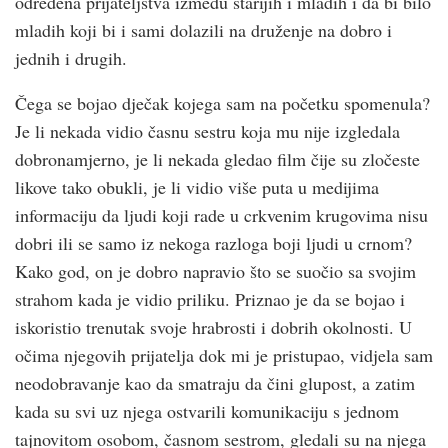
određena prijateljstva između starijih i mladih i da bi bilo
mladih koji bi i sami dolazili na druženje na dobro i
jednih i drugih.
Čega se bojao dječak kojega sam na početku spomenula?
Je li nekada vidio časnu sestru koja mu nije izgledala
dobronamjerno, je li nekada gledao film čije su zločeste
likove tako obukli, je li vidio više puta u medijima
informaciju da ljudi koji rade u crkvenim krugovima nisu
dobri ili se samo iz nekoga razloga boji ljudi u crnom?
Kako god, on je dobro napravio što se suočio sa svojim
strahom kada je vidio priliku. Priznao je da se bojao i
iskoristio trenutak svoje hrabrosti i dobrih okolnosti. U
očima njegovih prijatelja dok mi je pristupao, vidjela sam
neodobravanje kao da smatraju da čini glupost, a zatim
kada su svi uz njega ostvarili komunikaciju s jednom
tajnovitom osobom, časnom sestrom, gledali su na njega