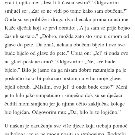
vrati i upita me: „Jesi li ti časna sestra?” Odgovorim
smijući se: „Zar se ne vidi po tome kako sam obučena?”
Onda su se približe i druga dva dječaka promatrajući me.
Kaže dječak koji se prvi obratio: „A ja sam se prije bojao
časnih sestara.” „Dobro, možda zato što smo u crnom od
glave do pete. Da znaš, nekada obučem bijelo i ovo sve
bude bijelo od glave do pete.” Upita on: „Jel’ ti onda ovo
na glavi postane crno?” Odgovorim: „Ne, sve bude
bijelo.” Bilo je jasno da ga nisam dobro razumjela pa je
poskočio kako bi pokazao prstom na vrhu moje glave
bijeli obrub. „Mislim, ovo jel’ ti onda bude crno?” Meni
je to bilo jako simpatično i smiješno dok su se dječaci
čudili mom smijehu jer je njima očito zaključak kolege
bio logičan. Odgovorim mu: „Da, bilo bi to logično.”
U našem je okruženju sve više djece koja trebaju pomoć
psihologa jer se ne mogu nositi sa strahovima. Roditelji