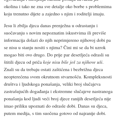
okolina i tako ne zna sve detalje oko borbe s problemima
koju trenutno dijete a zajedno s njim i roditelji imaju.
Jesu li zbilja djeca danas prenježna u odrastanju i
suočavanju s novim nepoznatim iskustvima ili previše
informacija dolazi do njih neprimjereno njihovoj dobi pa
se nisu u stanju nositi s njima? Čini mi se da bi uzrok
mogao biti ovo drugo. Do prije par desetljeća odrasli su
štitili djecu od priča
koje nisu bile još za njihove uši
.
Znali su da trebaju ostati zaštićena i bezbrižna djeca
neopterećena svom okrutnom stvarnošću. Kompleksnosti
društva i ljudskoga ponašanja, veliki broj slučajeva
zastrašujućih događanja i ekstremne slučajeve nastranoga
ponašanja kod ljudi veći broj djece ranijih desetljeća nije
imao priliku upoznati do odrasle dobi. Danas su djeca,
putem medija, s tim suočena gotovo od najranije dobi.