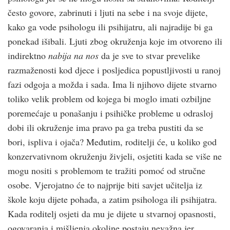
često govore, zabrinuti i ljuti na sebe i na svoje dijete,
kako ga vode psihologu ili psihijatru, ali najradije bi ga
ponekad išibali. Ljuti zbog okruženja koje im otvoreno ili
indirektno
nabija na nos
da je sve to stvar prevelike
razmaženosti kod djece i posljedica popustljivosti u ranoj
fazi odgoja a možda i sada. Ima li njihovo dijete stvarno
toliko velik problem od kojega bi moglo imati ozbiljne
poremećaje u ponašanju i psihičke probleme u odrasloj
dobi ili okruženje ima pravo pa ga treba pustiti da se
bori, ispliva i ojača? Međutim, roditelji će, u koliko god
konzervativnom okruženju živjeli, osjetiti kada se više ne
mogu nositi s problemom te tražiti pomoć od stručne
osobe. Vjerojatno će to najprije biti savjet učitelja iz
škole koju dijete pohađa, a zatim psihologa ili psihijatra.
Kada roditelj osjeti da mu je dijete u stvarnoj opasnosti,
ogovaranja i mišljenja okoline postaju nevažna jer