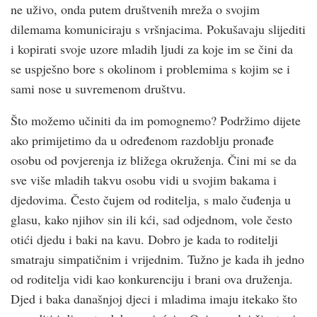
ne uživo, onda putem društvenih mreža o svojim
dilemama komuniciraju s vršnjacima. Pokušavaju slijediti
i kopirati svoje uzore mladih ljudi za koje im se čini da
se uspješno bore s okolinom i problemima s kojim se i
sami nose u suvremenom društvu.
Što možemo učiniti da im pomognemo? Podržimo dijete
ako primijetimo da u određenom razdoblju pronađe
osobu od povjerenja iz bližega okruženja. Čini mi se da
sve više mladih takvu osobu vidi u svojim bakama i
djedovima. Često čujem od roditelja, s malo čuđenja u
glasu, kako njihov sin ili kći, sad odjednom, vole često
otići djedu i baki na kavu. Dobro je kada to roditelji
smatraju simpatičnim i vrijednim. Tužno je kada ih jedno
od roditelja vidi kao konkurenciju i brani ova druženja.
Djed i baka današnjoj djeci i mladima imaju itekako što