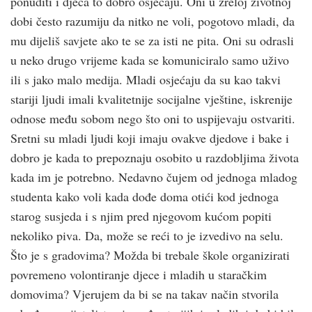
ponuditi i djeca to dobro osjećaju. Oni u zreloj životnoj
dobi često razumiju da nitko ne voli, pogotovo mladi, da
mu dijeliš savjete ako te se za isti ne pita. Oni su odrasli
u neko drugo vrijeme kada se komuniciralo samo uživo
ili s jako malo medija. Mladi osjećaju da su kao takvi
stariji ljudi imali kvalitetnije socijalne vještine, iskrenije
odnose među sobom nego što oni to uspijevaju ostvariti.
Sretni su mladi ljudi koji imaju ovakve djedove i bake i
dobro je kada to prepoznaju osobito u razdobljima života
kada im je potrebno. Nedavno čujem od jednoga mladog
studenta kako voli kada dođe doma otići kod jednoga
starog susjeda i s njim pred njegovom kućom popiti
nekoliko piva. Da, može se reći to je izvedivo na selu.
Što je s gradovima? Možda bi trebale škole organizirati
povremeno volontiranje djece i mladih u staračkim
domovima? Vjerujem da bi se na takav način stvorila