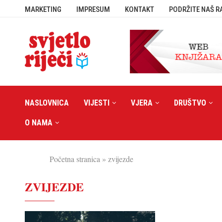
MARKETING
IMPRESUM
KONTAKT
PODRŽITE NAŠ R
NASLOVNICA
VIJESTI
VJERA
DRUŠTVO
O NAMA
Početna stranica
»
zvijezde
ZVIJEZDE