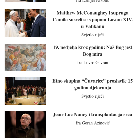
fra Danijel Nikolić
Matthew McConaughey i supruga
Camila susreli se s papom Lavom XIV.
u Vatikanu
Svjetlo riječi
19. nedjelja kroz godinu: Naš Bog jest
Bog mira
fra Lovro Gavran
Etno skupina “Čuvarice” proslavile 15
godina djelovanja
Svjetlo riječi
Jean-Luc Nancy i transplantacija srca
fra Goran Azinović