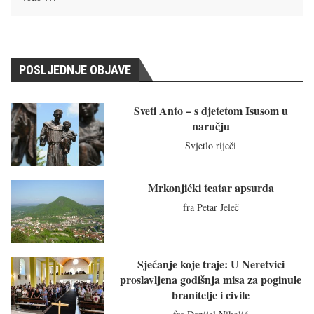
POSLJEDNJE OBJAVE
Sveti Anto – s djetetom Isusom u
naručju
Svjetlo riječi
Mrkonjićki teatar apsurda
fra Petar Jeleč
Sjećanje koje traje: U Neretvici
proslavljena godišnja misa za poginule
branitelje i civile