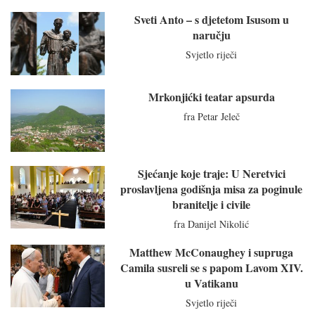
Sveti Anto – s djetetom Isusom u
naručju
Svjetlo riječi
Mrkonjićki teatar apsurda
fra Petar Jeleč
Sjećanje koje traje: U Neretvici
proslavljena godišnja misa za poginule
branitelje i civile
fra Danijel Nikolić
Matthew McConaughey i supruga
Camila susreli se s papom Lavom XIV.
u Vatikanu
Svjetlo riječi