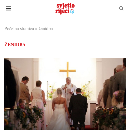
Početna stranica
»
ženidba
ŽENIDBA