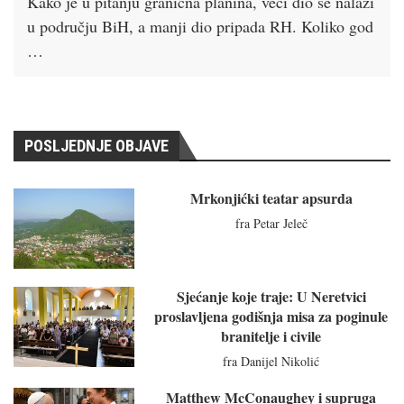
Kako je u pitanju granična planina, veći dio se nalazi
u području BiH, a manji dio pripada RH. Koliko god
…
POSLJEDNJE OBJAVE
Mrkonjićki teatar apsurda
fra Petar Jeleč
Sjećanje koje traje: U Neretvici
proslavljena godišnja misa za poginule
branitelje i civile
fra Danijel Nikolić
Matthew McConaughey i supruga