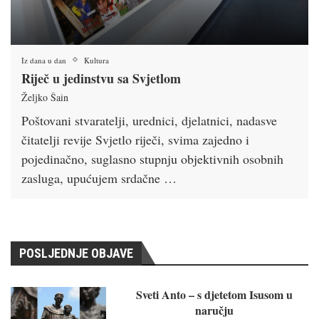
Iz dana u dan
Kultura
Riječ u jedinstvu sa Svjetlom
Željko Šain
Poštovani stvaratelji, urednici, djelatnici, nadasve
čitatelji revije Svjetlo riječi, svima zajedno i
pojedinačno, suglasno stupnju objektivnih osobnih
zasluga, upućujem srdačne …
POSLJEDNJE OBJAVE
Sveti Anto – s djetetom Isusom u
naručju