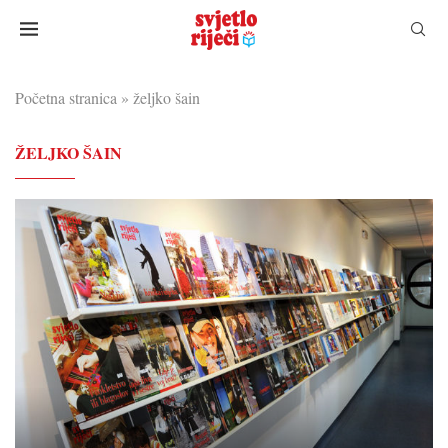
Početna stranica
»
željko šain
ŽELJKO ŠAIN