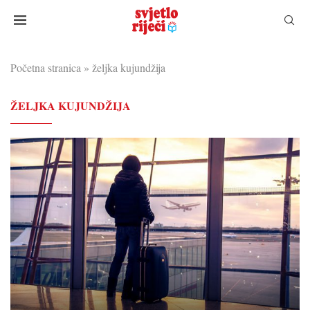
Početna stranica
»
željka kujundžija
ŽELJKA KUJUNDŽIJA