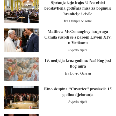
Sjećanje koje traje: U Neretvici
proslavljena godišnja misa za poginule
branitelje i civile
fra Danijel Nikolić
Matthew McConaughey i supruga
Camila susreli se s papom Lavom XIV.
u Vatikanu
Svjetlo riječi
19. nedjelja kroz godinu: Naš Bog jest
Bog mira
fra Lovro Gavran
Etno skupina “Čuvarice” proslavile 15
godina djelovanja
Svjetlo riječi