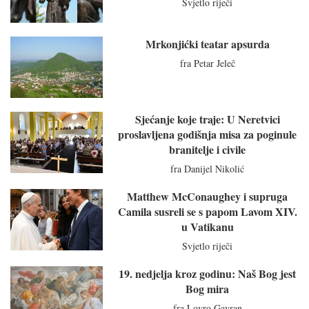
Svjetlo riječi
Mrkonjićki teatar apsurda
fra Petar Jeleč
Sjećanje koje traje: U Neretvici
proslavljena godišnja misa za poginule
branitelje i civile
fra Danijel Nikolić
Matthew McConaughey i supruga
Camila susreli se s papom Lavom XIV.
u Vatikanu
Svjetlo riječi
19. nedjelja kroz godinu: Naš Bog jest
Bog mira
fra Lovro Gavran