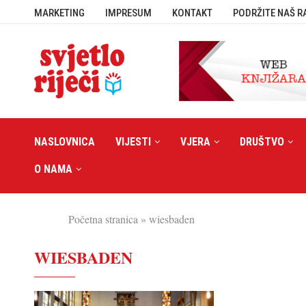
MARKETING
IMPRESUM
KONTAKT
PODRŽITE NAŠ R
NASLOVNICA
VIJESTI
VJERA
DRUŠTVO
O NAMA
Početna stranica
»
wiesbaden
WIESBADEN