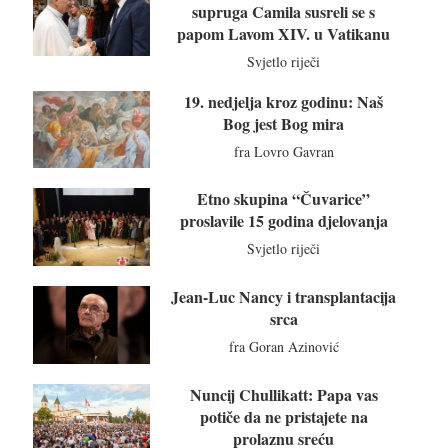
supruga Camila susreli se s
papom Lavom XIV. u Vatikanu
Svjetlo riječi
19. nedjelja kroz godinu: Naš
Bog jest Bog mira
fra Lovro Gavran
Etno skupina “Čuvarice”
proslavile 15 godina djelovanja
Svjetlo riječi
Jean-Luc Nancy i transplantacija
srca
fra Goran Azinović
Nuncij Chullikatt: Papa vas
potiče da ne pristajete na
prolaznu sreću