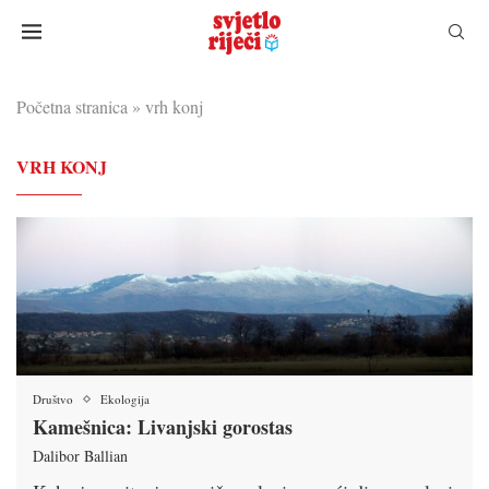
Početna stranica
»
vrh konj
VRH KONJ
Društvo
Ekologija
Kamešnica: Livanjski gorostas
Dalibor Ballian