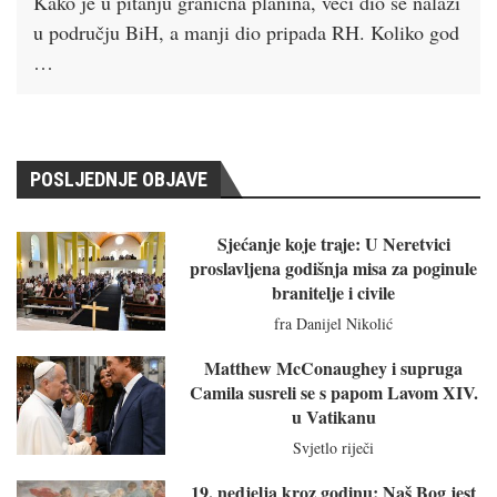
Kako je u pitanju granična planina, veći dio se nalazi
u području BiH, a manji dio pripada RH. Koliko god
…
POSLJEDNJE OBJAVE
Sjećanje koje traje: U Neretvici
proslavljena godišnja misa za poginule
branitelje i civile
fra Danijel Nikolić
Matthew McConaughey i supruga
Camila susreli se s papom Lavom XIV.
u Vatikanu
Svjetlo riječi
19. nedjelja kroz godinu: Naš Bog jest