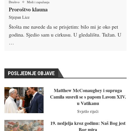
Društvo
Misli i zapažanja
Proroštvo klauna
Stjepan Lice
Štošta me navede da se prisjetim: bilo mi je oko pet
godina. Sjedio sam u cirkusu. U gledalištu. Tužan. U
…
POSLJEDNJE OBJAVE
Matthew McConaughey i supruga
Camila susreli se s papom Lavom XIV.
u Vatikanu
Svjetlo riječi
19. nedjelja kroz godinu: Naš Bog jest
Bog mira