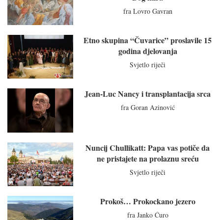
fra Lovro Gavran
Etno skupina “Čuvarice” proslavile 15
godina djelovanja
Svjetlo riječi
Jean-Luc Nancy i transplantacija srca
fra Goran Azinović
Nuncij Chullikatt: Papa vas potiče da
ne pristajete na prolaznu sreću
Svjetlo riječi
Prokoš… Prokockano jezero
fra Janko Ćuro