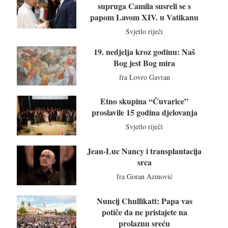
supruga Camila susreli se s
papom Lavom XIV. u Vatikanu
Svjetlo riječi
19. nedjelja kroz godinu: Naš
Bog jest Bog mira
fra Lovro Gavran
Etno skupina “Čuvarice”
proslavile 15 godina djelovanja
Svjetlo riječi
Jean-Luc Nancy i transplantacija
srca
fra Goran Azinović
Nuncij Chullikatt: Papa vas
potiče da ne pristajete na
prolaznu sreću