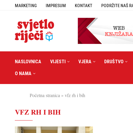
MARKETING
IMPRESUM
KONTAKT
PODRŽITE NAŠ R
NASLOVNICA
VIJESTI
VJERA
DRUŠTVO
O NAMA
Početna stranica
»
vfz rh i bih
VFZ RH I BIH