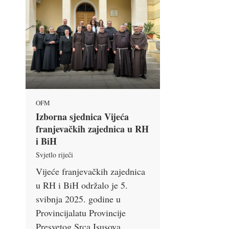
OFM
Izborna sjednica Vijeća
franjevačkih zajednica u RH
i BiH
Svjetlo riječi
Vijeće franjevačkih zajednica
u RH i BiH održalo je 5.
svibnja 2025. godine u
Provincijalatu Provincije
Presvetog Srca Isusova