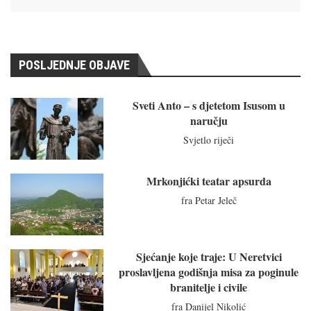
POSLJEDNJE OBJAVE
Sveti Anto – s djetetom Isusom u
naručju
Svjetlo riječi
Mrkonjićki teatar apsurda
fra Petar Jeleč
Sjećanje koje traje: U Neretvici
proslavljena godišnja misa za poginule
branitelje i civile
fra Danijel Nikolić