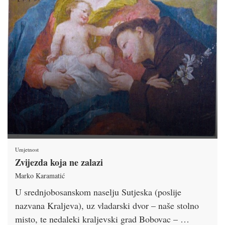
Umjetnost
Zvijezda koja ne zalazi
Marko Karamatić
U srednjobosanskom naselju Sutjeska (poslije
nazvana Kraljeva), uz vladarski dvor – naše stolno
misto, te nedaleki kraljevski grad Bobovac – …