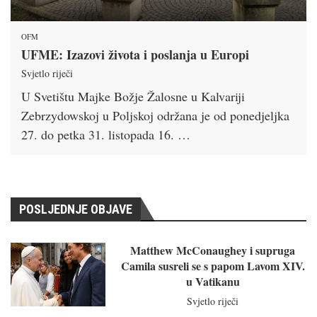
OFM
UFME: Izazovi života i poslanja u Europi
Svjetlo riječi
U Svetištu Majke Božje Žalosne u Kalvariji
Zebrzydowskoj u Poljskoj održana je od ponedjeljka
27. do petka 31. listopada 16. …
POSLJEDNJE OBJAVE
Matthew McConaughey i supruga
Camila susreli se s papom Lavom XIV.
u Vatikanu
Svjetlo riječi