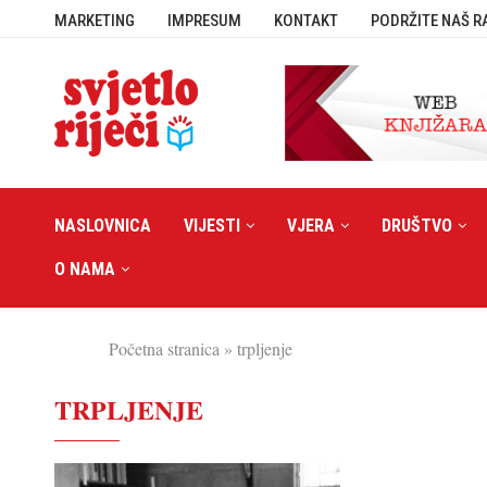
MARKETING
IMPRESUM
KONTAKT
PODRŽITE NAŠ R
NASLOVNICA
VIJESTI
VJERA
DRUŠTVO
O NAMA
Početna stranica
»
trpljenje
TRPLJENJE