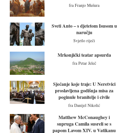
fra Franjo Mušura
Sveti Anto – s djetetom Isusom u
naručju
Svjetlo riječi
Mrkonjićki teatar apsurda
fra Petar Jeleč
Sjećanje koje traje: U Neretvici
proslavljena godišnja misa za
poginule branitelje i civile
fra Danijel Nikolić
Matthew McConaughey i
supruga Camila susreli se s
papom Lavom XIV. u Vatikanu