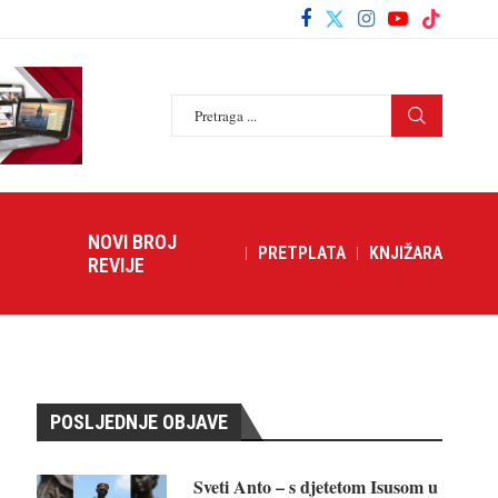
NOVI BROJ
PRETPLATA
KNJIŽARA
REVIJE
POSLJEDNJE OBJAVE
Sveti Anto – s djetetom Isusom u