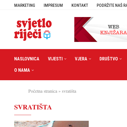
MARKETING
IMPRESUM
KONTAKT
PODRŽITE NAŠ R
NASLOVNICA
VIJESTI
VJERA
DRUŠTVO
O NAMA
Početna stranica
»
svratišta
SVRATIŠTA