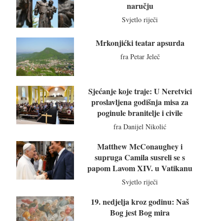
naručju
Svjetlo riječi
Mrkonjićki teatar apsurda
fra Petar Jeleč
Sjećanje koje traje: U Neretvici
proslavljena godišnja misa za
poginule branitelje i civile
fra Danijel Nikolić
Matthew McConaughey i
supruga Camila susreli se s
papom Lavom XIV. u Vatikanu
Svjetlo riječi
19. nedjelja kroz godinu: Naš
Bog jest Bog mira