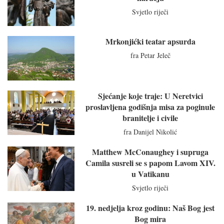
Svjetlo riječi
Mrkonjićki teatar apsurda
fra Petar Jeleč
Sjećanje koje traje: U Neretvici
proslavljena godišnja misa za poginule
branitelje i civile
fra Danijel Nikolić
Matthew McConaughey i supruga
Camila susreli se s papom Lavom XIV.
u Vatikanu
Svjetlo riječi
19. nedjelja kroz godinu: Naš Bog jest
Bog mira