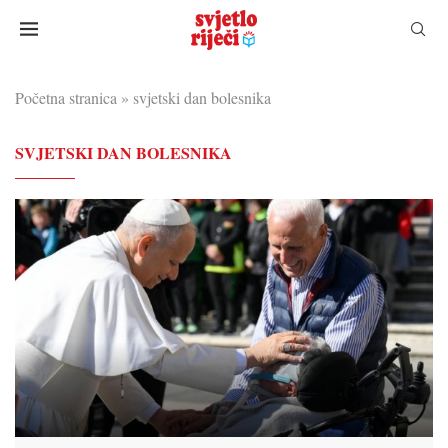
Početna stranica
»
svjetski dan bolesnika
SVJETSKI DAN BOLESNIKA