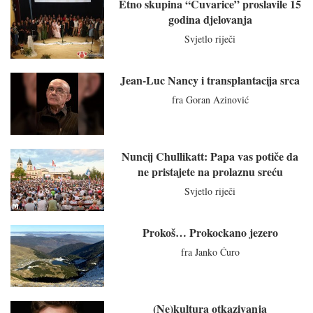
Etno skupina “Čuvarice” proslavile 15
godina djelovanja
Svjetlo riječi
Jean-Luc Nancy i transplantacija srca
fra Goran Azinović
Nuncij Chullikatt: Papa vas potiče da
ne pristajete na prolaznu sreću
Svjetlo riječi
Prokoš… Prokockano jezero
fra Janko Ćuro
(Ne)kultura otkazivanja