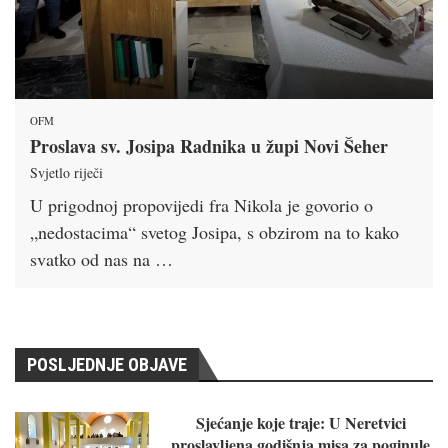
OFM
Proslava sv. Josipa Radnika u župi Novi Šeher
Svjetlo riječi
U prigodnoj propovijedi fra Nikola je govorio o
„nedostacima“ svetog Josipa, s obzirom na to kako
svatko od nas na …
POSLJEDNJE OBJAVE
Sjećanje koje traje: U Neretvici
proslavljena godišnja misa za poginule