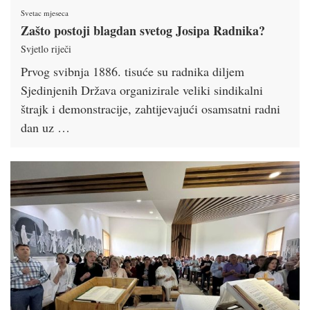
Svetac mjeseca
Zašto postoji blagdan svetog Josipa Radnika?
Svjetlo riječi
Prvog svibnja 1886. tisuće su radnika diljem
Sjedinjenih Država organizirale veliki sindikalni
štrajk i demonstracije, zahtijevajući osamsatni radni
dan uz …