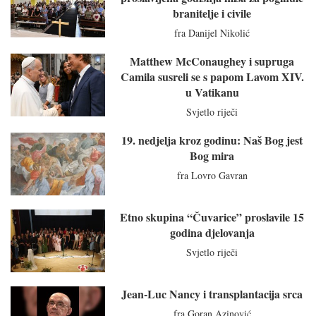
branitelje i civile
fra Danijel Nikolić
Matthew McConaughey i supruga
Camila susreli se s papom Lavom XIV.
u Vatikanu
Svjetlo riječi
19. nedjelja kroz godinu: Naš Bog jest
Bog mira
fra Lovro Gavran
Etno skupina “Čuvarice” proslavile 15
godina djelovanja
Svjetlo riječi
Jean-Luc Nancy i transplantacija srca
fra Goran Azinović