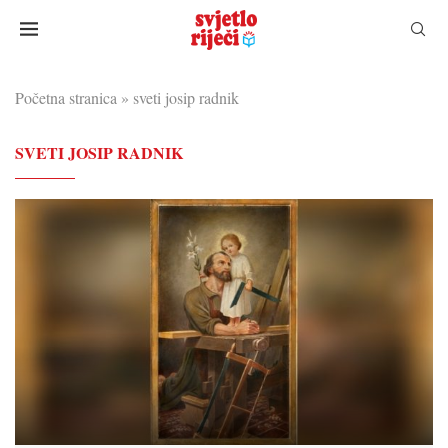
Početna stranica
»
sveti josip radnik
SVETI JOSIP RADNIK