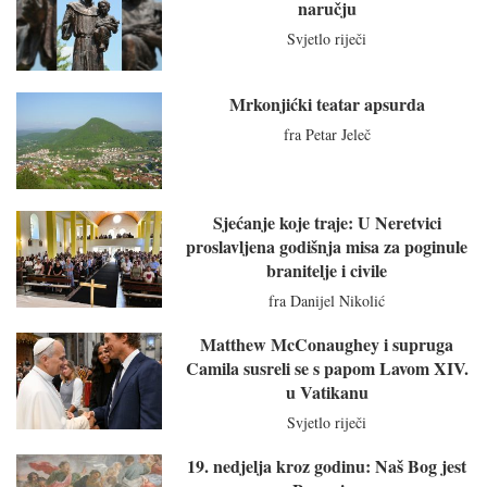
naručju
Svjetlo riječi
Mrkonjićki teatar apsurda
fra Petar Jeleč
Sjećanje koje traje: U Neretvici
proslavljena godišnja misa za poginule
branitelje i civile
fra Danijel Nikolić
Matthew McConaughey i supruga
Camila susreli se s papom Lavom XIV.
u Vatikanu
Svjetlo riječi
19. nedjelja kroz godinu: Naš Bog jest