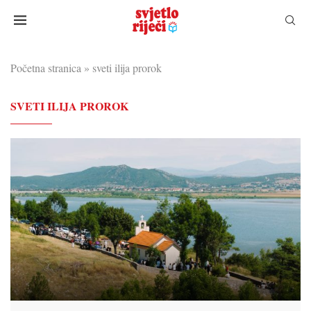
Početna stranica
»
sveti ilija prorok
SVETI ILIJA PROROK