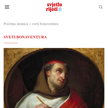
Početna stranica
»
sveti bonaventura
SVETI BONAVENTURA