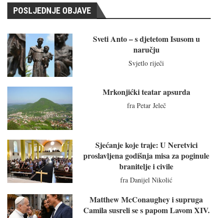
POSLJEDNJE OBJAVE
Sveti Anto – s djetetom Isusom u
naručju
Svjetlo riječi
Mrkonjićki teatar apsurda
fra Petar Jeleč
Sjećanje koje traje: U Neretvici
proslavljena godišnja misa za poginule
branitelje i civile
fra Danijel Nikolić
Matthew McConaughey i supruga
Camila susreli se s papom Lavom XIV.