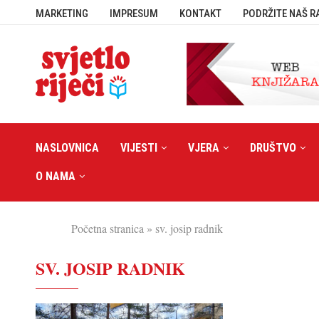
MARKETING
IMPRESUM
KONTAKT
PODRŽITE NAŠ R
NASLOVNICA
VIJESTI
VJERA
DRUŠTVO
O NAMA
Početna stranica
»
sv. josip radnik
SV. JOSIP RADNIK