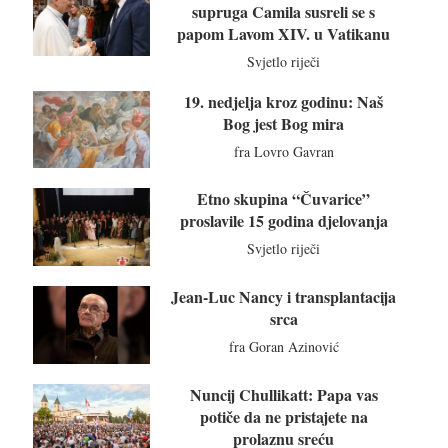
supruga Camila susreli se s
papom Lavom XIV. u Vatikanu
Svjetlo riječi
19. nedjelja kroz godinu: Naš
Bog jest Bog mira
fra Lovro Gavran
Etno skupina “Čuvarice”
proslavile 15 godina djelovanja
Svjetlo riječi
Jean-Luc Nancy i transplantacija
srca
fra Goran Azinović
Nuncij Chullikatt: Papa vas
potiče da ne pristajete na
prolaznu sreću