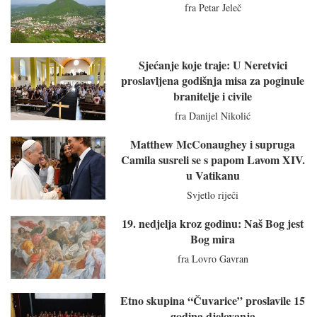
fra Petar Jeleč
Sjećanje koje traje: U Neretvici
proslavljena godišnja misa za poginule
branitelje i civile
fra Danijel Nikolić
Matthew McConaughey i supruga
Camila susreli se s papom Lavom XIV.
u Vatikanu
Svjetlo riječi
19. nedjelja kroz godinu: Naš Bog jest
Bog mira
fra Lovro Gavran
Etno skupina “Čuvarice” proslavile 15
godina djelovanja