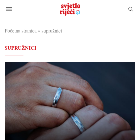
Početna stranica
»
supružnici
SUPRUŽNICI