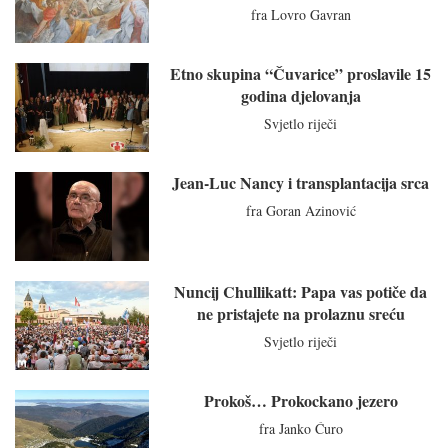
fra Lovro Gavran
Etno skupina “Čuvarice” proslavile 15
godina djelovanja
Svjetlo riječi
Jean-Luc Nancy i transplantacija srca
fra Goran Azinović
Nuncij Chullikatt: Papa vas potiče da
ne pristajete na prolaznu sreću
Svjetlo riječi
Prokoš… Prokockano jezero
fra Janko Ćuro