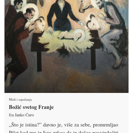
Misli i zapažanja
Božić svetog Franje
fra Janko Ćuro
„Što je istina?” davno je, više za sebe, promrmljao
Pilat kad mu je Isus rekao da je došao posvjedočiti