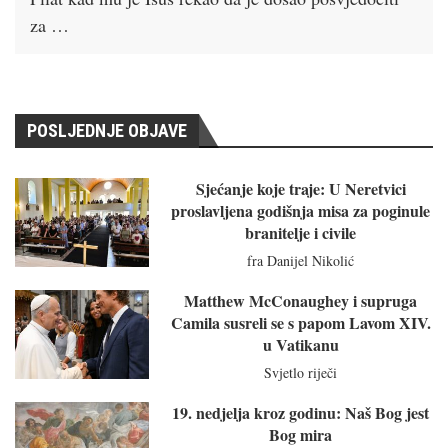
za …
POSLJEDNJE OBJAVE
Sjećanje koje traje: U Neretvici
proslavljena godišnja misa za poginule
branitelje i civile
fra Danijel Nikolić
Matthew McConaughey i supruga
Camila susreli se s papom Lavom XIV.
u Vatikanu
Svjetlo riječi
19. nedjelja kroz godinu: Naš Bog jest
Bog mira