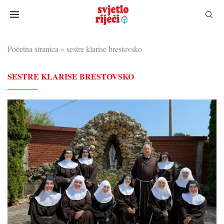
Početna stranica
»
sestre klarise brestovsko
SESTRE KLARISE BRESTOVSKO