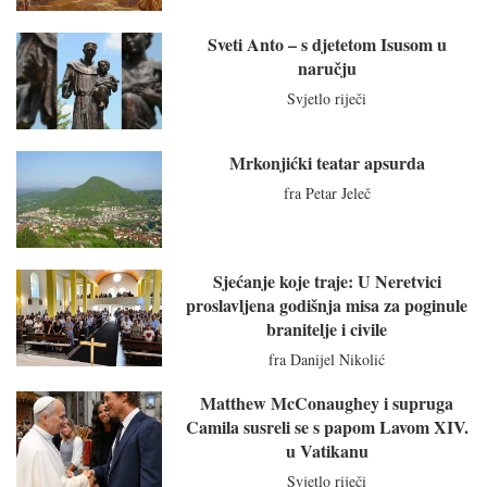
Sveti Anto – s djetetom Isusom u
naručju
Svjetlo riječi
Mrkonjićki teatar apsurda
fra Petar Jeleč
Sjećanje koje traje: U Neretvici
proslavljena godišnja misa za poginule
branitelje i civile
fra Danijel Nikolić
Matthew McConaughey i supruga
Camila susreli se s papom Lavom XIV.
u Vatikanu
Svjetlo riječi