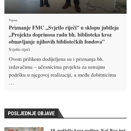
Vijesti
Priznanje FMC „Svjetlo riječi” u sklopu jubileja
„Projekta doprinosa radu bh. biblioteka kroz
obnavljanje njihovih bibliotečkih fondova”
Svjetlo riječi
Ovom prilikom dodijeljena su i priznanja bh.
izdavačima – učesnicima projekta za ustrajnu
podršku u njegovoj realizaciji, a među dobitnicima
…
POSLJEDNJE OBJAVE
19. nedjelja kroz godinu: Naš Bog jest