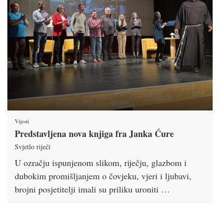
Vijesti
Predstavljena nova knjiga fra Janka Ćure
Svjetlo riječi
U ozračju ispunjenom slikom, riječju, glazbom i
dubokim promišljanjem o čovjeku, vjeri i ljubavi,
brojni posjetitelji imali su priliku uroniti …