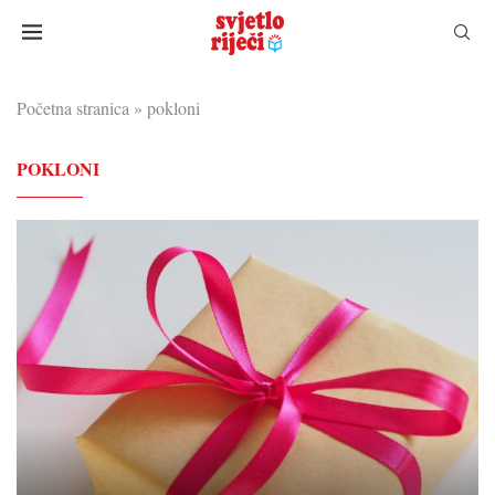
Početna stranica
»
pokloni
POKLONI