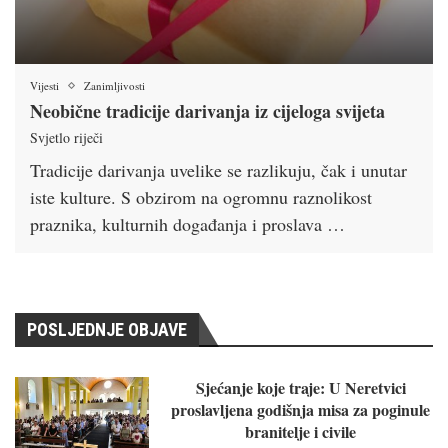
Vijesti
Zanimljivosti
Neobične tradicije darivanja iz cijeloga svijeta
Svjetlo riječi
Tradicije darivanja uvelike se razlikuju, čak i unutar
iste kulture. S obzirom na ogromnu raznolikost
praznika, kulturnih događanja i proslava …
POSLJEDNJE OBJAVE
Sjećanje koje traje: U Neretvici
proslavljena godišnja misa za poginule
branitelje i civile