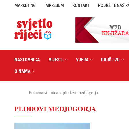
MARKETING
IMPRESUM
KONTAKT
PODRŽITE NAŠ R
NASLOVNICA
VIJESTI
VJERA
DRUŠTVO
O NAMA
Početna stranica
»
plodovi medjugorja
PLODOVI MEDJUGORJA