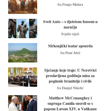
fra Franjo Mušura
Sveti Anto – s djetetom Isusom u
naručju
Svjetlo riječi
Mrkonjićki teatar apsurda
fra Petar Jeleč
Sjećanje koje traje: U Neretvici
proslavljena godišnja misa za
poginule branitelje i civile
fra Danijel Nikolić
Matthew McConaughey i
supruga Camila susreli se s
papom Lavom XIV. u Vatikanu