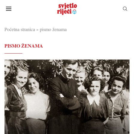
Početna stranica
»
pismo ženama
PISMO ŽENAMA