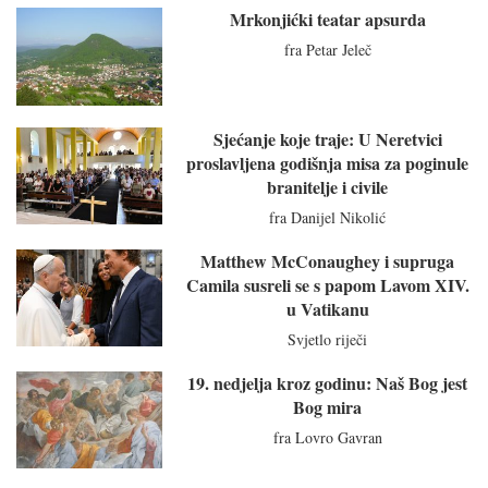
Mrkonjićki teatar apsurda
fra Petar Jeleč
Sjećanje koje traje: U Neretvici
proslavljena godišnja misa za poginule
branitelje i civile
fra Danijel Nikolić
Matthew McConaughey i supruga
Camila susreli se s papom Lavom XIV.
u Vatikanu
Svjetlo riječi
19. nedjelja kroz godinu: Naš Bog jest
Bog mira
fra Lovro Gavran