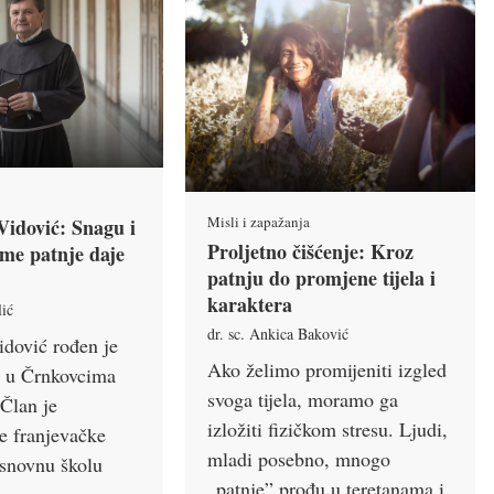
Misli i zapažanja
Vidović: Snagu i
Proljetno čišćenje: Kroz
eme patnje daje
patnju do promjene tijela i
karaktera
lić
dr. sc. Ankica Baković
idović rođen je
Ako želimo promijeniti izgled
e u Črnkovcima
svoga tijela, moramo ga
 Član je
izložiti fizičkom stresu. Ljudi,
e franjevačke
mladi posebno, mnogo
Osnovnu školu
„patnje” prođu u teretanama i