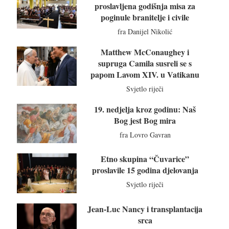
proslavljena godišnja misa za
poginule branitelje i civile
fra Danijel Nikolić
Matthew McConaughey i
supruga Camila susreli se s
papom Lavom XIV. u Vatikanu
Svjetlo riječi
19. nedjelja kroz godinu: Naš
Bog jest Bog mira
fra Lovro Gavran
Etno skupina “Čuvarice”
proslavile 15 godina djelovanja
Svjetlo riječi
Jean-Luc Nancy i transplantacija
srca