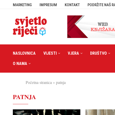
MARKETING
IMPRESUM
KONTAKT
PODRŽITE NAŠ R
NASLOVNICA
VIJESTI
VJERA
DRUŠTVO
O NAMA
Početna stranica
»
patnja
PATNJA