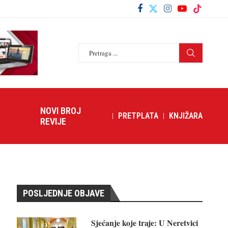
NOVI BROJ
PRETPLATA
KNJIŽARA
REVIJE
POSLJEDNJE OBJAVE
Sjećanje koje traje: U Neretvici