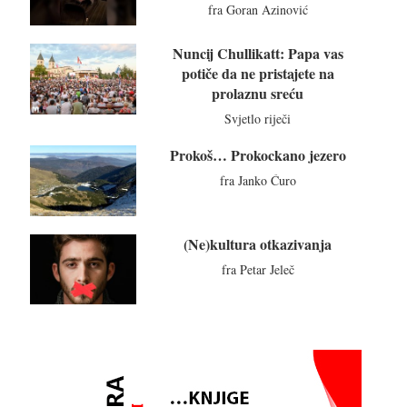
fra Goran Azinović
Nuncij Chullikatt: Papa vas
potiče da ne pristajete na
prolaznu sreću
Svjetlo riječi
Prokoš… Prokockano jezero
fra Janko Ćuro
(Ne)kultura otkazivanja
fra Petar Jeleč