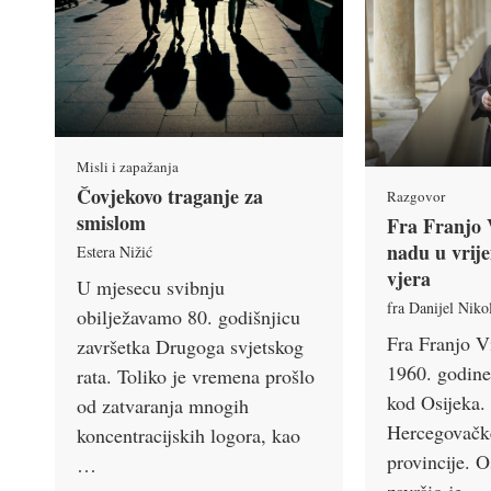
Misli i zapažanja
Čovjekovo traganje za
Razgovor
smislom
Fra Franjo 
nadu u vrij
Estera Nižić
vjera
U mjesecu svibnju
fra Danijel Niko
obilježavamo 80. godišnjicu
Fra Franjo V
završetka Drugoga svjetskog
1960. godin
rata. Toliko je vremena prošlo
kod Osijeka.
od zatvaranja mnogih
Hercegovačk
koncentracijskih logora, kao
provincije. 
…