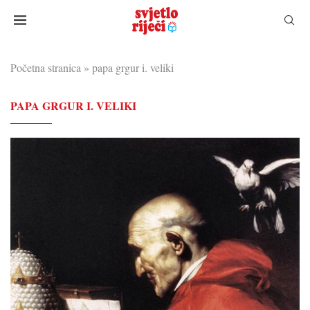
Početna stranica
»
papa grgur i. veliki
PAPA GRGUR I. VELIKI