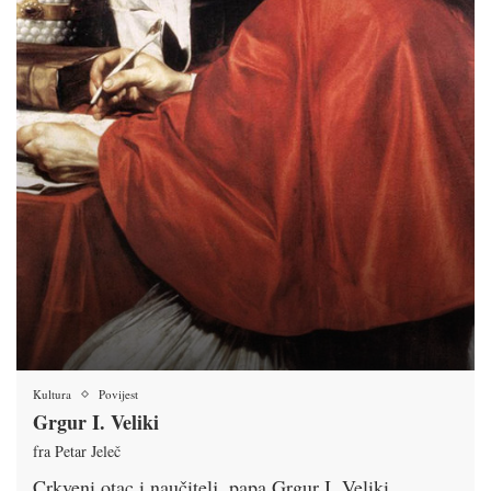
Kultura
Povijest
Grgur I. Veliki
fra Petar Jeleč
Crkveni otac i naučitelj, papa Grgur I. Veliki