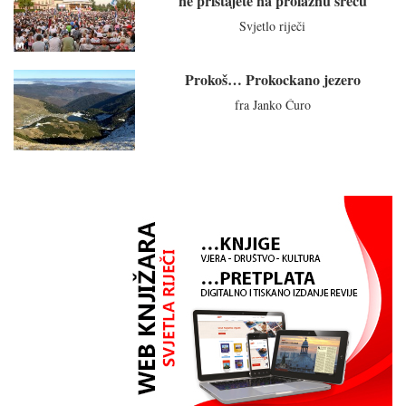
ne pristajete na prolaznu sreću
Svjetlo riječi
Prokoš… Prokockano jezero
fra Janko Ćuro