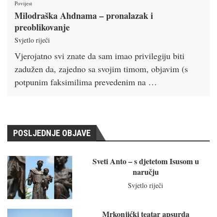
Povijest
Milodraška Ahdnama – pronalazak i
preoblikovanje
Svjetlo riječi
Vjerojatno svi znate da sam imao privilegiju biti
zadužen da, zajedno sa svojim timom, objavim (s
potpunim faksimilima prevedenim na …
POSLJEDNJE OBJAVE
Sveti Anto – s djetetom Isusom u
naručju
Svjetlo riječi
Mrkonjićki teatar apsurda