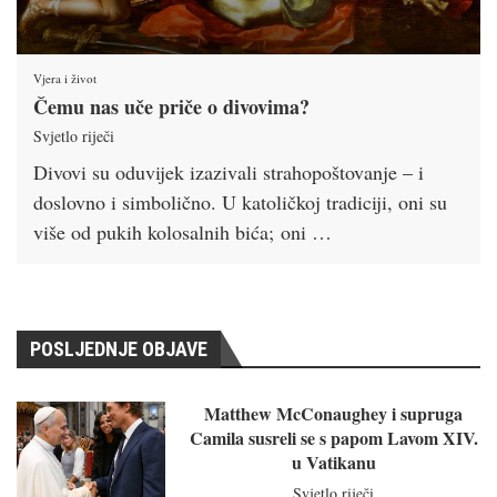
Vjera i život
Čemu nas uče priče o divovima?
Svjetlo riječi
Divovi su oduvijek izazivali strahopoštovanje – i
doslovno i simbolično. U katoličkoj tradiciji, oni su
više od pukih kolosalnih bića; oni …
POSLJEDNJE OBJAVE
Matthew McConaughey i supruga
Camila susreli se s papom Lavom XIV.
u Vatikanu
Svjetlo riječi