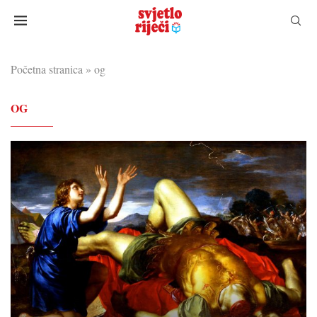
Početna stranica
»
og
OG