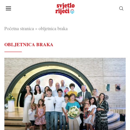
Početna stranica
»
obljetnica braka
OBLJETNICA BRAKA