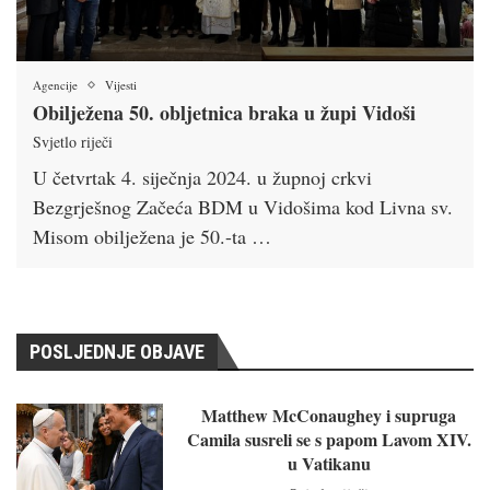
Agencije
Vijesti
Obilježena 50. obljetnica braka u župi Vidoši
Svjetlo riječi
U četvrtak 4. siječnja 2024. u župnoj crkvi
Bezgrješnog Začeća BDM u Vidošima kod Livna sv.
Misom obilježena je 50.-ta …
POSLJEDNJE OBJAVE
Matthew McConaughey i supruga
Camila susreli se s papom Lavom XIV.
u Vatikanu