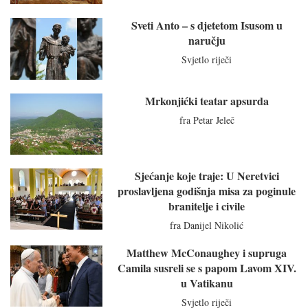
Sveti Anto – s djetetom Isusom u
naručju
Svjetlo riječi
Mrkonjićki teatar apsurda
fra Petar Jeleč
Sjećanje koje traje: U Neretvici
proslavljena godišnja misa za poginule
branitelje i civile
fra Danijel Nikolić
Matthew McConaughey i supruga
Camila susreli se s papom Lavom XIV.
u Vatikanu
Svjetlo riječi