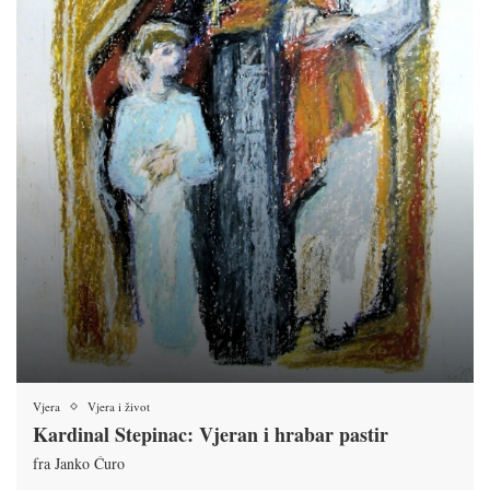
Vjera
Vjera i život
Kardinal Stepinac: Vjeran i hrabar pastir
fra Janko Ćuro