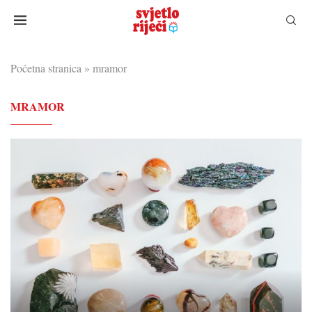
Početna stranica
»
mramor
MRAMOR