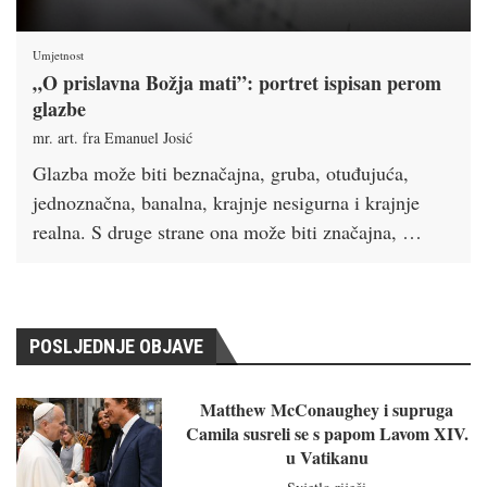
Umjetnost
„O prislavna Božja mati”: portret ispisan perom
glazbe
mr. art. fra Emanuel Josić
Glazba može biti beznačajna, gruba, otuđujuća,
jednoznačna, banalna, krajnje nesigurna i krajnje
realna. S druge strane ona može biti značajna, …
POSLJEDNJE OBJAVE
Matthew McConaughey i supruga
Camila susreli se s papom Lavom XIV.
u Vatikanu