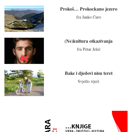
Prokoš… Prokockano jezero
fra Janko Ćuro
(Ne)kultura otkazivanja
fra Petar Jeleč
Bake i djedovi nisu teret
Svjetlo riječi