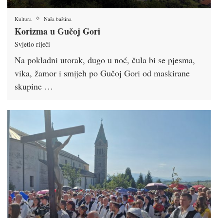
Kultura
Naša baština
Korizma u Gučoj Gori
Svjetlo riječi
Na pokladni utorak, dugo u noć, čula bi se pjesma,
vika, žamor i smijeh po Gučoj Gori od maskirane
skupine …