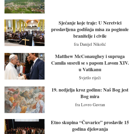
Sjećanje koje traje: U Neretvici
proslavljena godišnja misa za poginule
branitelje i civile
fra Danijel Nikolić
Matthew McConaughey i supruga
Camila susreli se s papom Lavom XIV.
u Vatikanu
Svjetlo riječi
19. nedjelja kroz godinu: Naš Bog jest
Bog mira
fra Lovro Gavran
Etno skupina “Čuvarice” proslavile 15
godina djelovanja