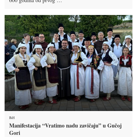
600 godina od prvog …
BiH
Manifestacija “Vratimo nadu zavičaju” u Gučoj
Gori