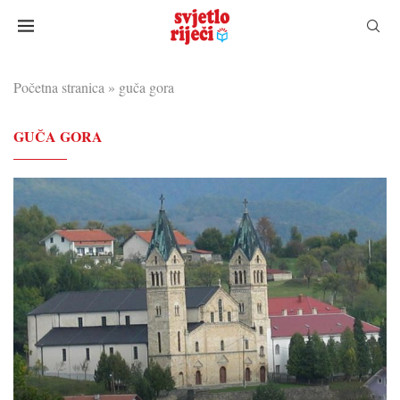
Početna stranica
»
guča gora
GUČA GORA