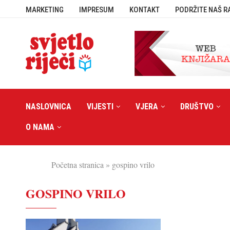
MARKETING
IMPRESUM
KONTAKT
PODRŽITE NAŠ R
NASLOVNICA
VIJESTI
VJERA
DRUŠTVO
O NAMA
Početna stranica
»
gospino vrilo
GOSPINO VRILO