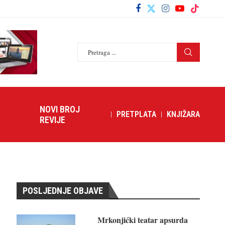
NOVI BROJ
PRETPLATA
KNJIŽARA
REVIJE
POSLJEDNJE OBJAVE
Mrkonjićki teatar apsurda