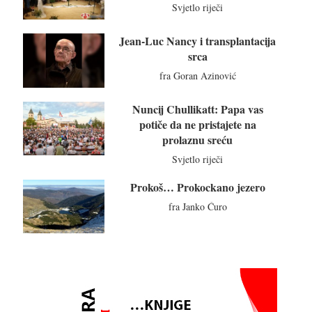
Svjetlo riječi
Jean-Luc Nancy i transplantacija
srca
fra Goran Azinović
Nuncij Chullikatt: Papa vas
potiče da ne pristajete na
prolaznu sreću
Svjetlo riječi
Prokoš… Prokockano jezero
fra Janko Ćuro