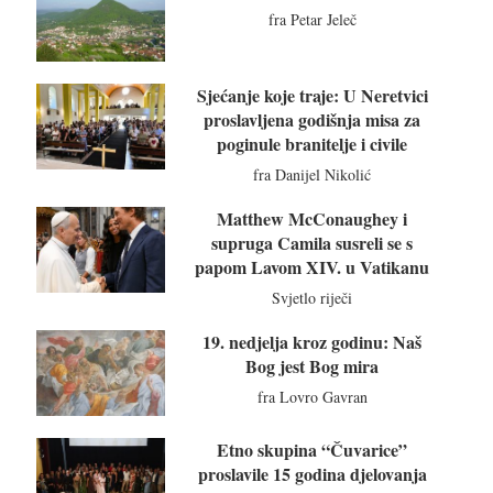
fra Petar Jeleč
Sjećanje koje traje: U Neretvici
proslavljena godišnja misa za
poginule branitelje i civile
fra Danijel Nikolić
Matthew McConaughey i
supruga Camila susreli se s
papom Lavom XIV. u Vatikanu
Svjetlo riječi
19. nedjelja kroz godinu: Naš
Bog jest Bog mira
fra Lovro Gavran
Etno skupina “Čuvarice”
proslavile 15 godina djelovanja