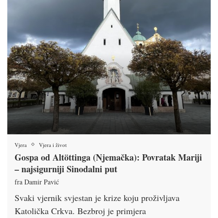
Vjera
Vjera i život
Gospa od Altöttinga (Njemačka): Povratak Mariji
– najsigurniji Sinodalni put
fra Damir Pavić
Svaki vjernik svjestan je krize koju proživljava
Katolička Crkva. Bezbroj je primjera