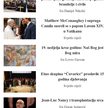
branitelje i civile
fra Danijel Nikolić
Matthew McConaughey i supruga
Camila susreli se s papom Lavom XIV.
u Vatikanu
Svjetlo riječi
19. nedjelja kroz godinu: Naš Bog jest
Bog mira
fra Lovro Gavran
Etno skupina “Čuvarice” proslavile 15
godina djelovanja
Svjetlo riječi
Jean-Luc Nancy i transplantacija srca
fra Goran Azinović