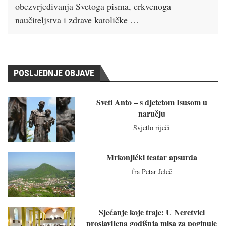
obezvrjeđivanja Svetoga pisma, crkvenoga
naučiteljstva i zdrave katoličke …
POSLJEDNJE OBJAVE
Sveti Anto – s djetetom Isusom u
naručju
Svjetlo riječi
Mrkonjićki teatar apsurda
fra Petar Jeleč
Sjećanje koje traje: U Neretvici
proslavljena godišnja misa za poginule