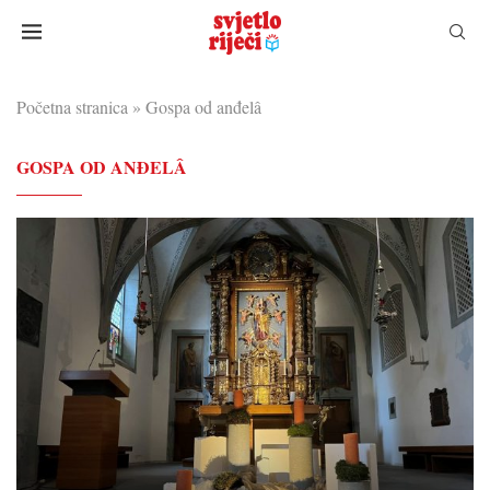
Početna stranica
»
Gospa od anđelâ
GOSPA OD ANĐELÂ