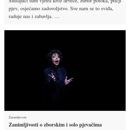
Slušajući šum vjetra kroz drveće, žubor potoka, ptičji
pjev, osjećamo zadovoljstvo. Sve nam se to sviđa,
raduje nas i zabavlja. …
Zanimljivosti
Zanimljivosti o zborskim i solo pjevačima