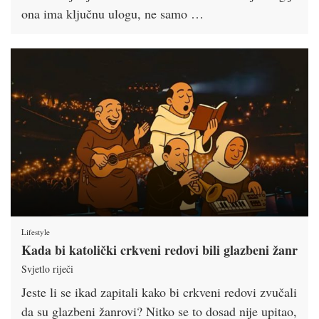
ona ima ključnu ulogu, ne samo …
Lifestyle
Kada bi katolički crkveni redovi bili glazbeni žanr
Svjetlo riječi
Jeste li se ikad zapitali kako bi crkveni redovi zvučali
da su glazbeni žanrovi? Nitko se to dosad nije upitao,