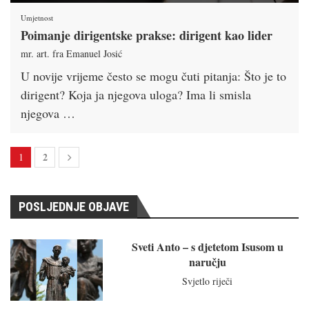
Umjetnost
Poimanje dirigentske prakse: dirigent kao lider
mr. art. fra Emanuel Josić
U novije vrijeme često se mogu čuti pitanja: Što je to
dirigent? Koja ja njegova uloga? Ima li smisla
njegova …
2
1
POSLJEDNJE OBJAVE
Sveti Anto – s djetetom Isusom u
naručju
Svjetlo riječi