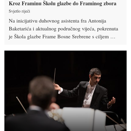
Kroz Framinu Školu glazbe do Framinog zbora
Svjetlo riječi
Na inicijativu duhovnog asistenta fra Antonija
Baketarića i aktualnog područnog vijeća, pokrenuta
je Škola glazbe Frame Bosne Srebrene s ciljem …