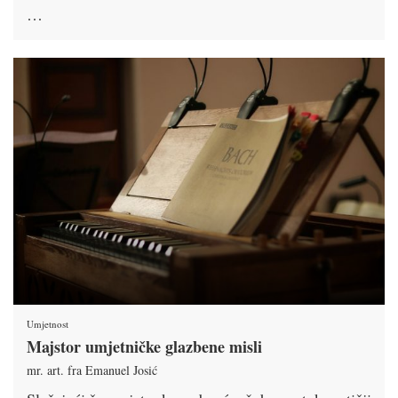
…
Umjetnost
Majstor umjetničke glazbene misli
mr. art. fra Emanuel Josić