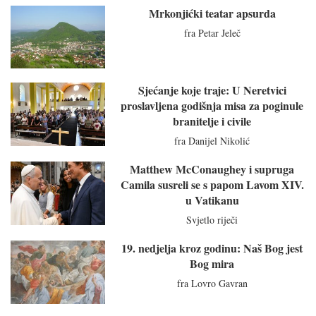
Mrkonjićki teatar apsurda
fra Petar Jeleč
Sjećanje koje traje: U Neretvici
proslavljena godišnja misa za poginule
branitelje i civile
fra Danijel Nikolić
Matthew McConaughey i supruga
Camila susreli se s papom Lavom XIV.
u Vatikanu
Svjetlo riječi
19. nedjelja kroz godinu: Naš Bog jest
Bog mira
fra Lovro Gavran