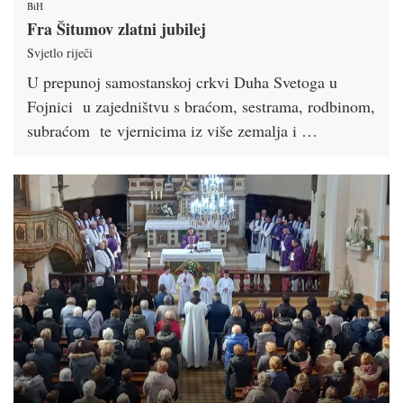
BiH
Fra Šitumov zlatni jubilej
Svjetlo riječi
U prepunoj samostanskoj crkvi Duha Svetoga u
Fojnici u zajedništvu s braćom, sestrama, rodbinom,
subraćom te vjernicima iz više zemalja i …