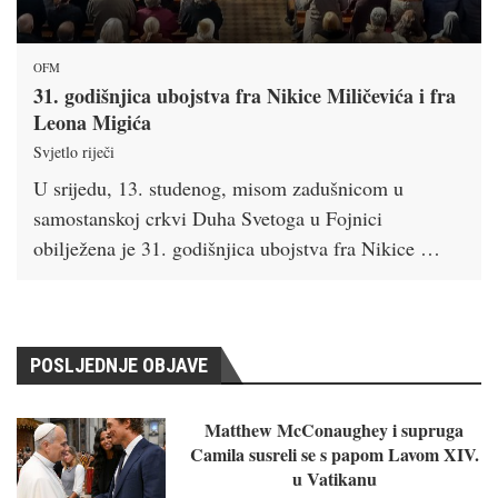
OFM
31. godišnjica ubojstva fra Nikice Miličevića i fra
Leona Migića
Svjetlo riječi
U srijedu, 13. studenog, misom zadušnicom u
samostanskoj crkvi Duha Svetoga u Fojnici
obilježena je 31. godišnjica ubojstva fra Nikice …
POSLJEDNJE OBJAVE
Matthew McConaughey i supruga
Camila susreli se s papom Lavom XIV.
u Vatikanu